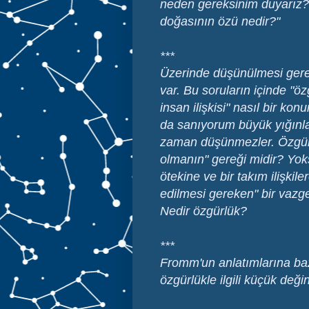
neden gereksinim duyarız?
doğasının özü nedir?"
***
Üzerinde düşünülmesi ger
var. Bu soruların içinde "ö
insan ilişkisi" nasıl bir k
da sanıyorum büyük yığınla
zaman düşünmezler. Özgürl
olmanın" gereği midir? Yok
ötekine ve bir takım ilişkile
edilmesi gereken" bir vazge
Nedir özgürlük?
***
Fromm'un anlatımlarına baz
özgürlükle ilgili küçük deği