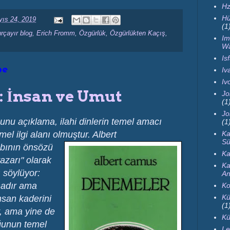
Hz
Hü
ıs 24, 2019
(1
rçayır blog
,
Erich Fromm
,
Özgürlük
,
Özgürlükten Kaçış
,
Im
Wa
Is
be
Iva
Iv
: İnsan ve Umut
Jo
(1
Jo
unu açıklama, ilahi dinlerin temel amacı
(1
mel ilgi alanı olmuştur. Albert
Ka
Sü
bının önsözü
Ka
zarı" olarak
Ka
 söylüyor:
An
nadır ama
Ko
Kü
nsan kaderini
(1
y, ama yine de
Kü
oğunun temel
Le