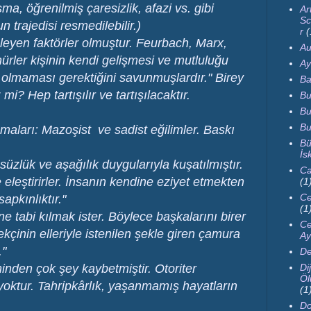
şma, öğrenilmiş çaresizlik, afazi vs. gibi
Ar
Sc
 trajedisi resmedilebilir.)
r
(
esleyen faktörler olmuştur. Feurbach, Marx,
Au
nürler kişinin kendi gelişmesi ve mutluluğu
Ay
 olmaması gerektiğini savunmuşlardır." Birey
Ba
i? Hep tartışılır ve tartışılacaktır.
Bu
Bu
Bu
aları: Mazoşist ve sadist eğilimler. Baskı
Bü
İs
süzlük ve aşağılık duygularıyla kuşatılmıştır.
Ca
e eleştirirler. İnsanın kendine eziyet etmekten
(1
Ce
apkınlıktır."
(1
ne tabi kılmak ister. Böylece başkalarını birer
Ce
kçinin elleriyle istenilen şekle giren çamura
Ay
."
De
inden çok şey kaybetmiştir. Otoriter
Dij
Öl
yoktur. Tahripkârlık, yaşanmamış hayatların
(1
Do