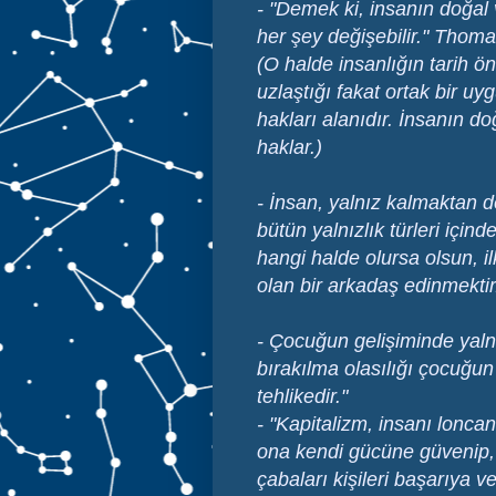
- "Demek ki, insanın doğal
her şey değişebilir." Thom
(
O halde insanlığın tarih ö
uzlaştığı fakat ortak bir uy
hakları alanıdır. İnsanın d
haklar.)
-
İnsan, yalnız kalmaktan d
bütün yalnızlık türleri için
hangi halde olursa olsun, i
olan bir arkadaş edinmekti
- Çocuğun gelişiminde yalnız
bırakılma olasılığı çocuğun
tehlikedir."
- "Kapitalizm, insanı lonca
ona kendi gücüne güvenip, 
çabaları kişileri başarıya 