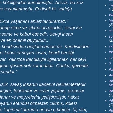
n köleliğinden kurtulmuştur. Ancak, bu kez
Ta
e soyutlanmıştır. Endişeli bir varlığa
(2
We
Yu
edikçe yaşamını anlamlandıramaz."
(2
r tahrip etme ve yıkma arzusudur; sevgi ise
se
imseme ve kabul etmedir. Sevgi insan
se
 ve en önemli duygudur..."
(2
anın kendisinden hoşlanmamasıdır. Kendisinden
va
İb
i kabul etmeyen insan, kendi benliği
17
ar. Yalnızca kendisiyle ilgilenmek, her şeyi
2.
uğunu göstermek zorundadır. Çünkü, güvenlik
Aa
sundur."
Ad
Ah
zlik, savaş insanın kaderini belirlemektedir.
Mü
ştur; fabrikalar ve evler yapmış, arabalar
Ah
(1
arını ve meyvelerini yetiştirmiştir. Fakat
Al
nyanın efendisi olmaktan çıkmış, kölesi
(1
 'tapınma' durumu ortaya çıkmıştır. (İş dini,
Al