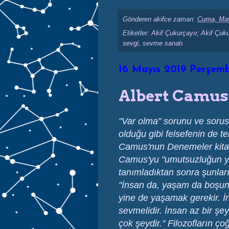
Gönderen
akifce
zaman:
Cuma, May
Etiketler:
Akif Çukurçayır
,
Akif Çuku
sevgi
,
sevme sanatı
16 Mayıs 2019 Perşem
Albert Camus
"Var olma" sorunu ve sorus
olduğu gibi felsefenin de te
Camus'nun Denemeler kita
Camus'yu "umutsuzluğun ya
tanımladıktan sonra şunları
"İnsan da, yaşam da boşu
yine de yaşamak gerekir. İ
sevmelidir. İnsan az bir şe
çok şeydir." Filozofların ç