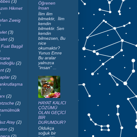
bbes
(3)
Öğrenen
İnsan
zım Hikmet
)
İlim ilim
bilmektir, İlim
efan Zweig
kendin
)
bilmektir. Sen
vlet
(3)
kendin
bilmezsen, Bu
alet
(2)
nice
i Fuat Başgil
okumaktır?
)
Yunus Emre
Bu aralar
cane
yalnızca
ndioğlu
(2)
"insan" ...
nt
(2)
taplar
(2)
nkrutlaşma
)
rx
(2)
HAYAT KALICI
etzsche
(2)
ÇÖZÜMÜ
zamülmülk
OLAN GEÇİCİ
)
BİR
uz Atay
(2)
DURUMDUR?
Oldukça
aton
(2)
soğuk bir
neca
(2)