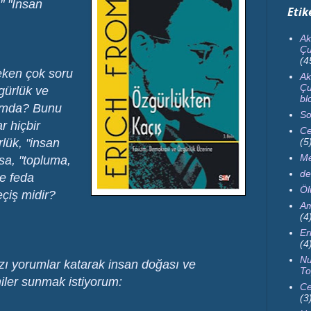
" "İnsan
Etik
Ak
Çu
(4
eken çok soru
Ak
Çu
zgürlük ve
bl
onumda? Bunu
So
r hiçbir
Ce
ük, "insan
(5
Me
sa, "topluma,
de
re feda
Ö
çiş midir?
Am
(4
Er
(4
Nu
ı yorumlar katarak insan doğası ve
To
niler sunmak istiyorum:
Ce
(3