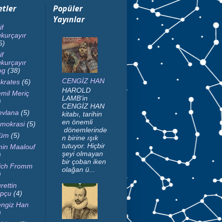
etler
Popüler
Yayınlar
if
kurçayır
5)
if
kurçayır
og
(38)
CENGİZ HAN
krates
(6)
HAROLD
mil Meriç
LAMB'in
)
CENGİZ HAN
vlana
(5)
kitabı, tarihin
en önemli
mokrasi
(5)
dönemlerinde
lüm
(5)
n birine ışık
tutuyor. Hiçbir
in Maalouf
şeyi olmayan
)
bir çoban iken
ich Fromm
olağan ü...
)
rettin
pçu
(4)
ngiz Han
)