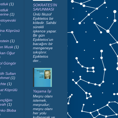
stluk
(1)
SOKRATES'İN
SAVUNMASI
stluk
erine
(1)
Ünlü filozof
Epiktetos bir
stoyevski
köledir. Sahibi
)
sürekli
ina Köprüsü
işkence yapar.
)
Bir gün
Epiktetos'un
nstein
(1)
bacağını bir
on Musk
(1)
mengeneye
sıkıştırır.
kan Oğur
Epiktetos
)
der...
ol Güngör
)
tih Sultan
ehmet
(1)
chte
(1)
at Köprülü
Yaşama İşi
)
Meşru olanı
nçliğim
istemek,
vah
(1)
meşrudur;
meşru olanı
nko Bloba
her yolu
)
kullanarak ve