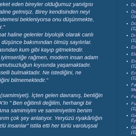
reket eden bireyler olduğumuz yanılgısı
Do
line gelmişiz. Birey kendisinden neyi
Do
Üz
istemesi bekleniyorsa onu düşünmekte,
Do
."
(1
t haline gelenler biyolojik olarak canlı
Dr
(1
e düşünce bakımından ölmüş sayılırlar.
Ei
asından kum gibi kayıp gitmektedir.
El
 iyimserliğe rağmen, modern insan adam
Er
 umutsuzluğun kıyısında yaşamaktadır.
(1
selli bulmaktadır. Ne istediğini, ne
Er
(1
ğini bilmemektedir."
Fa
M
 (samimiyet). İçten gelen davranış, benliğin
Fi
'in " Ben eğitimli değilim, herhangi bir
Fu
(1
 Ama samimiyim ve samimiyetim benim
Ge
rım çok şey anlatıyor. Yeryüzü riyakârlığın
Ey
ü insanlar" istila etti her türlü varoluşsal
Gi
(1