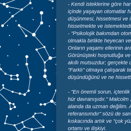
- Kendi isteklerine göre ha
içinde yaşayan otomatlar ha
düşünmesi, hissetmesi ve 
hissetmekte ve istemektedir
- "Psikolojik bakımdan otoma
olmakla birlikte heyecan v
Onların yaşamı ellerinin ar
Görünüşteki hoşnutluğa ve
akıllı mutsuzdur; gerçekte
"Farklı" olmaya çalışarak te
düşündüğünü ve ne hissetti
- "En önemli sorun, içtenlik
hür davranışıdır." Malcolm X
alanda da uzman değilim.
referansımdır" sözü de sanı
kıskacında artık ve "çok yüzl
ortamı ve ilişkiyi.