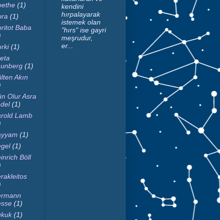
ethe
(1)
kendini
hırpalayarak
ra
(1)
istemek olan
ritot Baba
"hırs" ise gayri
)
meşrudur,
er...
rki
(1)
eta
unberg
(1)
lten Akın
)
n Olur Asra
del
(1)
rold Lamb
)
ayyam
(1)
gel
(1)
inrich Böll
)
rakleitos
)
ermann
sse
(1)
kuk
(1)