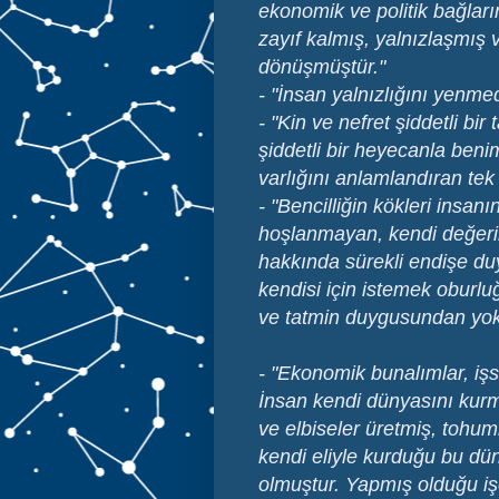
ekonomik ve politik bağları
zayıf kalmış, yalnızlaşmış v
dönüşmüştür."
- "İnsan yalnızlığını yenm
- "Kin ve nefret şiddetli bi
şiddetli bir heyecanla ben
varlığını anlamlandıran tek
- "Bencilliğin kökleri ins
hoşlanmayan, kendi değerin
hakkında sürekli endişe duy
kendisi için istemek oburl
ve tatmin duygusundan yok
- "Ekonomik bunalımlar, işsi
İnsan kendi dünyasını kurmu
ve elbiseler üretmiş, tohuml
kendi eliyle kurduğu bu dü
olmuştur. Yapmış olduğu işe