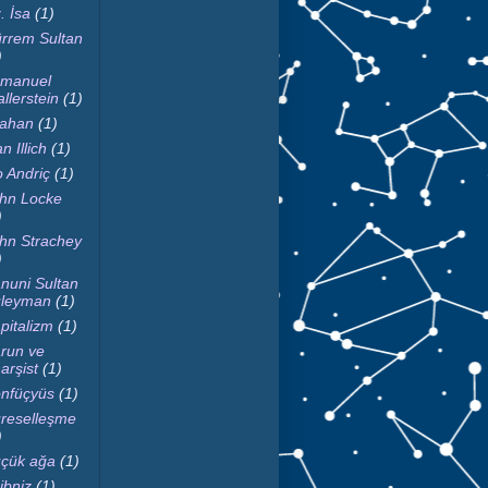
. İsa
(1)
rrem Sultan
)
manuel
llerstein
(1)
fahan
(1)
n Illich
(1)
o Andriç
(1)
hn Locke
)
hn Strachey
)
nuni Sultan
leyman
(1)
pitalizm
(1)
run ve
arşist
(1)
nfüçyüs
(1)
reselleşme
)
çük ağa
(1)
ibniz
(1)