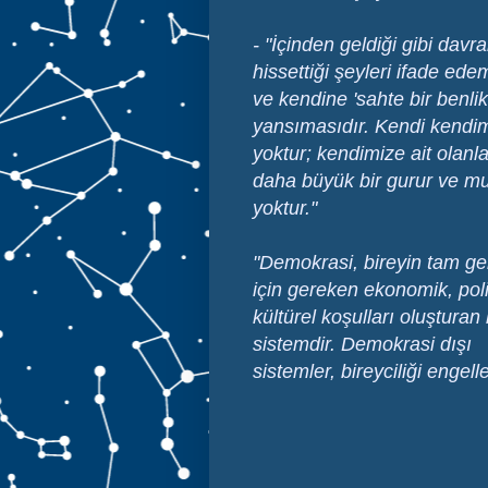
- "İçinden geldiği gibi d
hissettiği şeyleri ifade e
ve kendine 'sahte bir benl
yansımasıdır. Kendi kendim
yoktur; kendimize ait olan
daha büyük bir gurur ve mu
yoktur."
"
Demokrasi, bireyin tam gel
için gereken ekonomik, poli
kültürel koşulları oluşturan 
sistemdir. Demokrasi dışı
sistemler, bireyciliği engelle