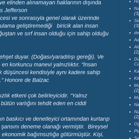
Ho
 ve elinden alınamayan haklarının dışında
Na
as Jefferson
(3
ncesi ve sonrasıyla genel olarak üzerinde
St
gulama geliştiremediği biricik alan insan
(3
de
oğuştan ve sırf insan olduğu için sahip olduğu
Ad
Al
(2
ehşet duyar. (Doğası/yaradılışı gereği). Ve
Dü
de en korkuncu manevi yalnızlıktır. "İnsan
Cü
Ka
lk düşüncesi kendisiyle aynı kadere sahip
Ki
r." Honore de Balzac
Ma
(2
lık etkeni çok belirleyicidir. "Yalnız
Ma
 bütün varlığını tehdit eden en ciddi
Ni
Ni
(2
nın baskıcı ve denetleyici ortamından kurtarıp
Oğ
şansını deneme olanağı vermiştir. Bireysel
Pl
ve ekonomik bağımsızlığa götürmüştür. Kişi,
Se