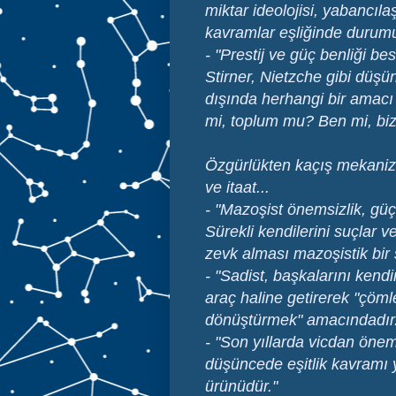
miktar ideolojisi, yabancıla
kavramlar eşliğinde durumun
- "Prestij ve güç benliği b
Stirner, Nietzche gibi düşü
dışında herhangi bir amacı
mi, toplum mu? Ben mi, biz m
Özgürlükten kaçış mekanizm
ve itaat...
- "Mazoşist önemsizlik, güç
Sürekli kendilerini suçlar v
zevk alması mazoşistik bir s
- "Sadist, başkalarını kendi
araç haline getirerek "çömle
dönüştürmek" amacındadır
- "Son yıllarda vicdan önem
düşüncede eşitlik kavramı 
ürünüdür."