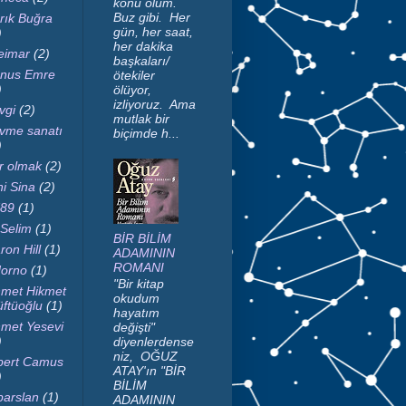
konu ölüm.
Buz gibi. Her
rık Buğra
gün, her saat,
)
her dakika
imar
(2)
başkaları/
nus Emre
ötekiler
)
ölüyor,
izliyoruz. Ama
vgi
(2)
mutlak bir
vme sanatı
biçimde h...
)
r olmak
(2)
ni Sina
(2)
89
(1)
 Selim
(1)
BİR BİLİM
ron Hill
(1)
ADAMININ
ROMANI
orno
(1)
"Bir kitap
met Hikmet
okudum
ftüoğlu
(1)
hayatım
met Yesevi
değişti"
)
diyenlerdense
niz, OĞUZ
bert Camus
ATAY'ın "BİR
)
BİLİM
parslan
(1)
ADAMININ