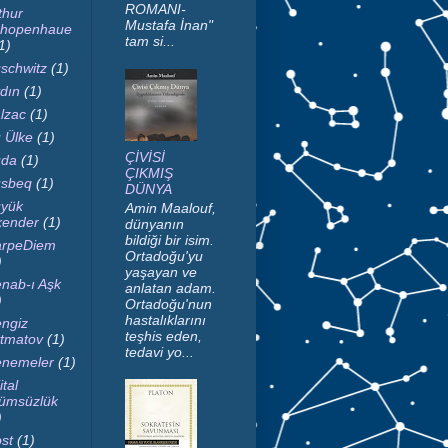
ROMANI-
thur
Mustafa İnan"
hopenhaue
tam si...
1)
schwitz
(1)
dın
(1)
lzac
(1)
 Ülke
(1)
ÇİVİSİ
da
(1)
ÇIKMIŞ
sbeq
(1)
DÜNYA
yük
Amin Maalouf,
kender
(1)
dünyanın
bildiği bir isim.
rpeDiem
Ortadoğu'yu
)
yaşayan ve
nab-ı Aşk
anlatan adam.
)
Ortadoğu'nun
hastalıklarını
ngiz
teşhis eden,
tmatov
(1)
tedavi yo...
nemeler
(1)
ital
ümsüzlük
)
st
(1)