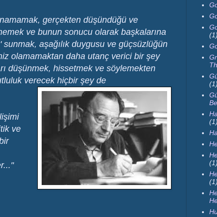
Go
Go
avranamamak, gerçekten düşündüğü ve
Go
dememek ve bunun sonucu olarak başkalarına
(1
ik' sunmak, aşağılık duygusu ve güçsüzlüğün
Go
iz olamamaktan daha utanç verici bir şey
Gr
Th
ları düşünmek, hissetmek ve söylemekten
Gü
tluluk verecek hiçbir şey de
(1
Gü
Be
Ha
işimi
(1
tik ve
H
bir
He
He
(1
r..."
He
(1
H
He
Hu