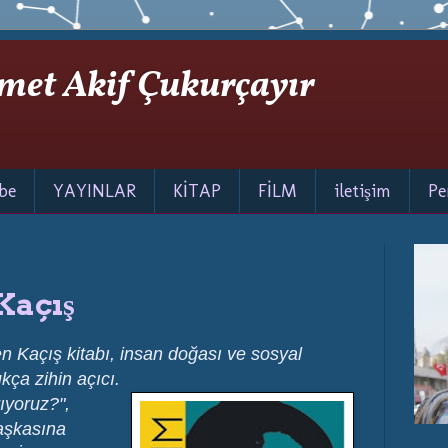
met Akif Çukurçayır
be
YAYINLAR
KİTAP
FİLM
iletişim
Pe
Kaçış
 Kaçış kitabı, insan doğası ve sosyal
ukça zihin açıcı.
rıyoruz?",
aşkasına