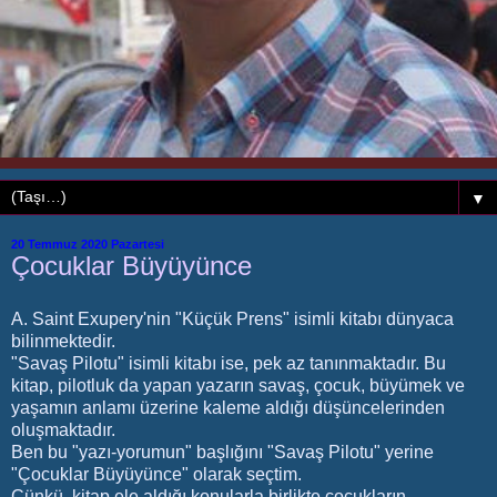
▼
20 Temmuz 2020 Pazartesi
Çocuklar Büyüyünce
A. Saint Exupery'nin "Küçük Prens" isimli kitabı dünyaca
bilinmektedir.
"Savaş Pilotu" isimli kitabı ise, pek az tanınmaktadır. Bu
kitap, pilotluk da yapan yazarın savaş, çocuk, büyümek ve
yaşamın anlamı üzerine kaleme aldığı düşüncelerinden
oluşmaktadır.
Ben bu "yazı-yorumun" başlığını "Savaş Pilotu" yerine
"Çocuklar Büyüyünce" olarak seçtim.
Çünkü, kitap ele aldığı konularla birlikte çocukların