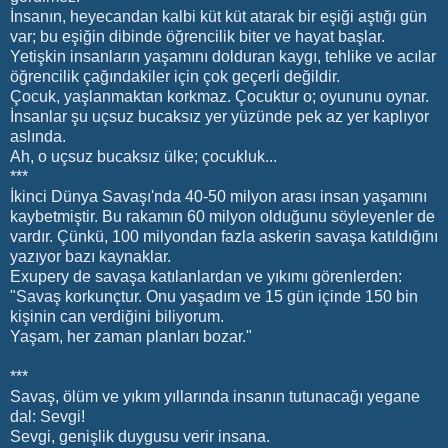
İnsanın, heyecandan kalbi küt küt atarak bir eşiği aştığı gün
var; bu eşiğin dibinde öğrencilik biter ve hayat başlar.
Yetişkin insanların yaşamını dolduran kaygı, tehlike ve acılar
öğrencilik çağındakiler için çok geçerli değildir.
Çocuk, yaşlanmaktan korkmaz. Çocuktur o; oyununu oynar.
İnsanlar şu uçsuz bucaksız yer yüzünde pek az yer kaplıyor
aslında.
Ah, o uçsuz bucaksız ülke; çocukluk...
***
İkinci Dünya Savaşı'nda 40-50 milyon arası insan yaşamını
kaybetmiştir. Bu rakamın 60 milyon olduğunu söyleyenler de
vardır. Çünkü, 100 milyondan fazla askerin savaşa katıldığını
yazıyor bazı kaynaklar.
Exupery de savaşa katılanlardan ve yıkımı görenlerden:
"Savaş korkunçtur. Onu yaşadım ve 15 gün içinde 150 bin
kişinin can verdiğini biliyorum.
Yaşam, her zaman planları bozar."
***
Savaş, ölüm ve yıkım yıllarında insanın tutunacağı yegane
dal: Sevgi!
Sevgi, genişlik duygusu verir insana.