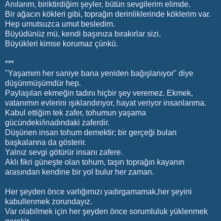
Anılarım, biriktirdiğim şeyler, bütün sevgilerim elimde.
Bir ağacın kökleri gibi, toprağın derinliklerinde köklerim var.
Hep umutsuzca umut besledim.
Büyüdünüz mü, kendi başınıza bırakırlar sizi.
Büyükleri kimse korumaz çünkü.
***
"Yaşamım her saniye bana yeniden bağışlanıyor" diye
düşünmüşümdür hep.
Paylaşılan ekmeğin tadını hiçbir şey veremez. Ekmek,
vatanımın evlerini ışıklandırıyor, hayat veriyor insanlarıma.
Kabul ettiğim tek zafer, tohumun yaşama
gücündeki/inadındaki zaferdir.
Düşünen insan tohum demektir; bir gerçeği bulan
başkalarına da gösterir.
Yalnız sevgi götürür insanı zafere.
Aklı fikri güneşte olan tohum, taşın toprağın kayanın
arasından kendine bir yol bulur her zaman.
Her şeyden önce varlığımızı yadırgamamak,her şeyini
kabullenmek zorundayız.
Var olabilmek için her şeyden önce sorumluluk yüklenmek