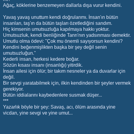
Ağaç, köklerine benzemeyen dallarla dışa vurur kendini.
Yavaş yavaş unuttum kendi doğrularımı. İnsan'ın bütün
insanları, taş'ın da bütün taşları özetlediğini sandım.
Hiç kimsenin umutsuzluğa kapılmaya hakkı yoktur.
Umutsuzluk, kendi benliğinde Tanrı'nın yadsınması demektir.
Umutlu olma ödevi: "Çok mu önemli sayıyorsun kendini?
Kendini beğenmişlikten başka bir şey değil senin
umutsuzluğun."
Kederli insan, herkesi kedere boğar.
Sözün kısası insanı (insanlığı) yitirdik.
İnsan ailesi için ölür; bir takım nesneler ya da duvarlar için
değil.
Bir sevgi yaratabilmek için, ilkin kendinden bir şeyler vermek
gerekiyor.
Bütün iddialarını kaybedenlere susmak düşer...
***
Yazarlık böyle bir şey: Savaş, acı, ölüm arasında yine
vicdan, yine sevgi ve yine umut...