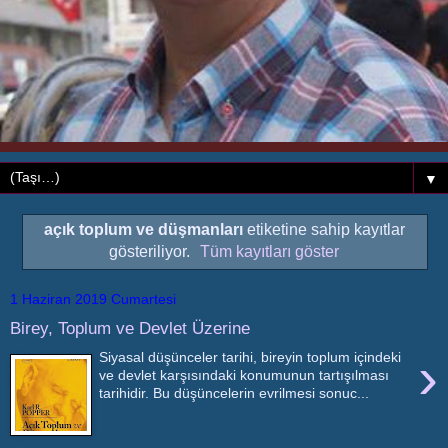
▼
açık toplum ve düşmanları
etiketine sahip kayıtlar
gösteriliyor.
Tüm kayıtları göster
1 Haziran 2019 Cumartesi
Birey, Toplum ve Devlet Üzerine
›
Siyasal düşünceler tarihi, bireyin toplum içindeki
ve devlet karşısındaki konumunun tartışılması
tarihidir. Bu düşüncelerin evrilmesi sonuc...