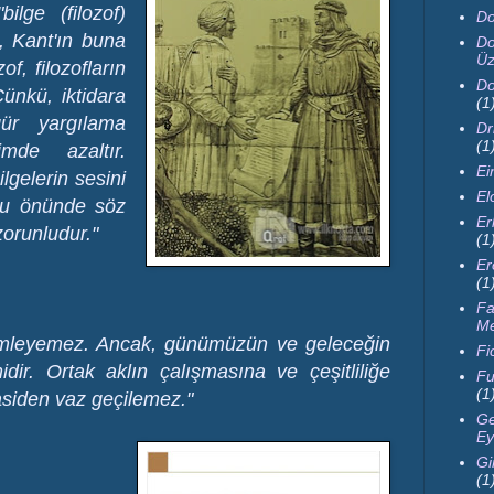
ilge (filozof)
Do
k, Kant'ın buna
Do
Üz
zof, filozofların
Do
ünkü, iktidara
(1
ür yargılama
Dr
(1
imde azaltır.
Ei
ilgelerin sesini
El
mu önünde söz
Er
zorunludur."
(1
Er
(1
Fa
M
ümleyemez. Ancak, günümüzün ve geleceğin
Fi
midir. Ortak aklın çalışmasına ve çeşitliliğe
Fu
(1
asiden vaz geçilemez."
Ge
Ey
Gi
(1