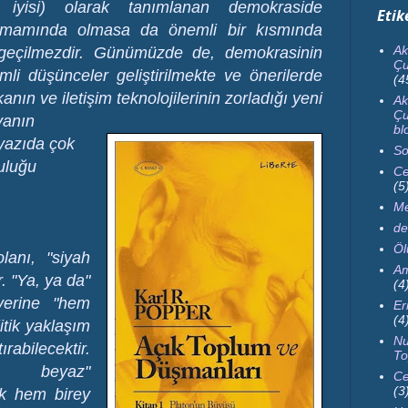
 iyisi) olarak tanımlanan demokraside
Etik
 tamamında olmasa da önemli bir kısmında
Ak
geçilmezdir. Günümüzde de, demokrasinin
Çu
emli düşünceler geliştirilmekte ve önerilerde
(4
ın ve iletişim teknolojilerinin zorladığı yeni
Ak
Çu
yanın
bl
yazıda çok
So
culuğu
Ce
(5
Me
de
Ö
olanı, "siyah
Am
r. "Ya, ya da"
(4
yerine "hem
Er
(4
itik yaklaşım
Nu
rabilecektir.
To
 beyaz"
Ce
(3
k hem birey