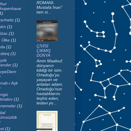
ROMANI-
thur
Mustafa İnan"
hopenhaue
tam si...
1)
schwitz
(1)
dın
(1)
lzac
(1)
 Ülke
(1)
ÇİVİSİ
da
(1)
ÇIKMIŞ
sbeq
(1)
DÜNYA
yük
Amin Maalouf,
kender
(1)
dünyanın
bildiği bir isim.
rpeDiem
Ortadoğu'yu
)
yaşayan ve
nab-ı Aşk
anlatan adam.
)
Ortadoğu'nun
hastalıklarını
ngiz
teşhis eden,
tmatov
(1)
tedavi yo...
nemeler
(1)
ital
ümsüzlük
)
st
(1)