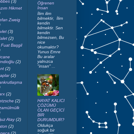
bbes
(3)
Öğrenen
İnsan
zım Hikmet
)
İlim ilim
bilmektir, İlim
efan Zweig
kendin
)
bilmektir. Sen
vlet
(3)
kendin
bilmezsen, Bu
alet
(2)
nice
i Fuat Başgil
okumaktır?
)
Yunus Emre
Bu aralar
cane
yalnızca
ndioğlu
(2)
"insan" ...
nt
(2)
taplar
(2)
nkrutlaşma
)
rx
(2)
HAYAT KALICI
etzsche
(2)
ÇÖZÜMÜ
zamülmülk
OLAN GEÇİCİ
)
BİR
uz Atay
(2)
DURUMDUR?
Oldukça
aton
(2)
soğuk bir
neca
(2)