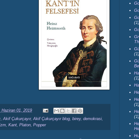
Go
Go
Go
(1
Go
Gr
Th
Gü
(1
Gü
Be
Ha
(1
H
He
He
(1
 Haziran 01, 2019
He
(1
ı
,
Akif Çukurçayır
,
Akif Çukurçayır blog
,
birey
,
demokrasi
,
H
lizm
,
Kant
,
Platon
,
Popper
He
Hu