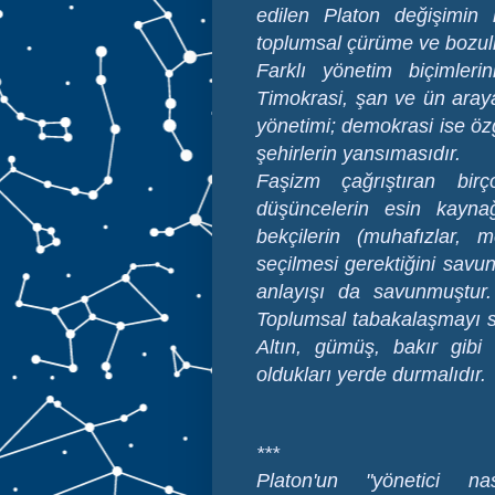
edilen Platon değişimin 
toplumsal çürüme ve bozu
Farklı yönetim biçimler
Timokrasi, şan ve ün arayan
yönetimi; demokrasi ise öz
şehirlerin yansımasıdır.
Faşizm çağrıştıran birç
düşüncelerin esin kayna
bekçilerin (muhafızlar, 
seçilmesi gerektiğini savu
anlayışı da savunmuştur. 
Toplumsal tabakalaşmayı s
Altın, gümüş, bakır gibi
oldukları yerde durmalıdır.
***
Platon'un "yönetici nas