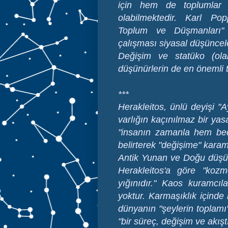
için hem de toplumlar i
olabilmektedir. Karl Pop
Toplum ve Düşmanları" 
çalışması siyasal düşüncele
Değişim ve statüko (ola
düşünürlerin de en önemli t
***
Herakleitos, ünlü deyişi "A
varlığın kaçınılmaz bir yas
"insanın zamanla hem bed
belirterek "değişime" kara
Antik Yunan ve Doğu düşün
Herakleitos'a göre "kozm
yığınıdır." Kaos kuramcıla
yoktur. Karmaşıklık içinde
dünyanın "şeylerin toplamı
"bir süreç, değişim ve akışt