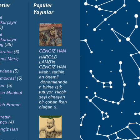
etler
Popüler
Yayınlar
if
kurçayır
5)
if
kurçayır
og
(38)
CENGİZ HAN
krates
(6)
HAROLD
mil Meriç
LAMB'in
)
CENGİZ HAN
vlana
(5)
kitabı, tarihin
en önemli
mokrasi
(5)
dönemlerinde
lüm
(5)
n birine ışık
tutuyor. Hiçbir
in Maalouf
şeyi olmayan
)
bir çoban iken
ich Fromm
olağan ü...
)
rettin
pçu
(4)
ngiz Han
)