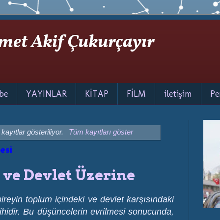
met Akif Çukurçayır
be
YAYINLAR
KİTAP
FİLM
iletişim
Pe
kayıtlar gösteriliyor.
Tüm kayıtları göster
esi
 ve Devlet Üzerine
bireyin toplum içindeki ve devlet karşısındaki
ihidir. Bu düşüncelerin evrilmesi sonucunda,