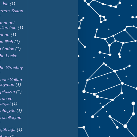
. İsa
(1)
rrem Sultan
)
manuel
llerstein
(1)
fahan
(1)
n Illich
(1)
o Andriç
(1)
hn Locke
)
hn Strachey
)
nuni Sultan
leyman
(1)
pitalizm
(1)
run ve
arşist
(1)
nfüçyüs
(1)
reselleşme
)
çük ağa
(1)
ibniz
(1)