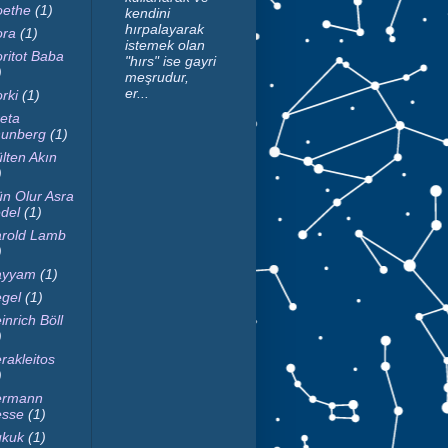
ethe
(1)
kendini
hırpalayarak
ra
(1)
istemek olan
ritot Baba
"hırs" ise gayri
)
meşrudur,
er...
rki
(1)
eta
unberg
(1)
lten Akın
)
n Olur Asra
del
(1)
rold Lamb
)
ayyam
(1)
gel
(1)
inrich Böll
)
rakleitos
)
ermann
sse
(1)
kuk
(1)