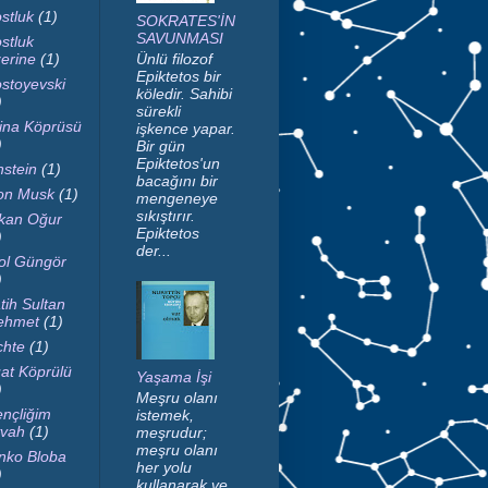
stluk
(1)
SOKRATES'İN
SAVUNMASI
stluk
erine
(1)
Ünlü filozof
Epiktetos bir
stoyevski
köledir. Sahibi
)
sürekli
ina Köprüsü
işkence yapar.
)
Bir gün
Epiktetos'un
nstein
(1)
bacağını bir
on Musk
(1)
mengeneye
sıkıştırır.
kan Oğur
Epiktetos
)
der...
ol Güngör
)
tih Sultan
ehmet
(1)
chte
(1)
at Köprülü
Yaşama İşi
)
Meşru olanı
nçliğim
istemek,
vah
(1)
meşrudur;
meşru olanı
nko Bloba
her yolu
)
kullanarak ve