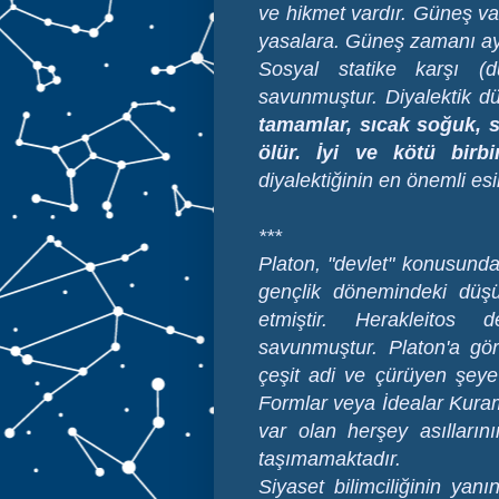
ve hikmet vardır.
Güneş var
yasalara. Güneş zamanı ay
Sosyal statike karşı (dur
savunmuştur. Diyalektik 
tamamlar, sıcak soğuk, s
ölür. İyi ve kötü birbi
diyalektiğinin en önemli es
***
Platon, "devlet" konusunda
gençlik dönemindeki düş
etmiştir. Herakleitos 
savunmuştur. Platon'a gö
çeşit adi ve çürüyen şeye 
Formlar veya İdealar Kuramı
var olan herşey asılların
taşımamaktadır.
Siyaset bilimciliğinin yanı