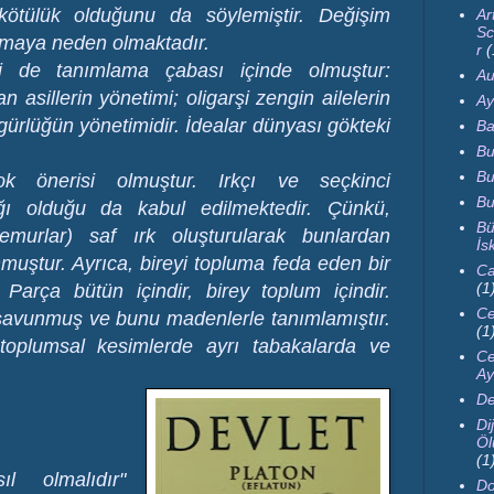
kötülük olduğunu da söylemiştir. Değişim
Ar
Sc
lmaya neden olmaktadır.
r
(
ini de tanımlama çabası içinde olmuştur:
Au
 asillerin yönetimi; oligarşi zengin ailelerin
Ay
gürlüğün yönetimidir. İdealar dünyası gökteki
Ba
Bu
Bu
ok önerisi olmuştur. Irkçı ve seçkinci
Bu
ğı olduğu da kabul edilmektedir. Çünkü,
Bü
memurlar) saf ırk oluşturularak bunlardan
İs
nmuştur. Ayrıca, bireyi topluma feda eden bir
Ca
(1
Parça bütün içindir, birey toplum içindir.
Ce
avunmuş ve bunu madenlerle tanımlamıştır.
(1
 toplumsal kesimlerde ayrı tabakalarda ve
Ce
Ay
De
Dij
Öl
(1
ıl olmalıdır"
Do