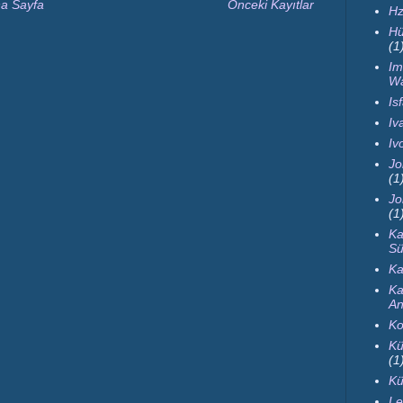
a Sayfa
Önceki Kayıtlar
Hz
Hü
(1
Im
Wa
Is
Iva
Iv
Jo
(1
Jo
(1
Ka
Sü
Ka
Ka
An
Ko
Kü
(1
Kü
Le