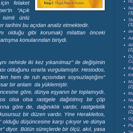
Ho
çin felaket
Na
per'in "Açık
(3
isimli ünlü
St
(3
r tarihini bu açıdan analiz etmektedir.
de
nı olduğu gibi korumak) milattan önceki
Ad
artışma konularından biriydi.
Al
(2
Dü
Cü
ynı nehirde iki kez yıkanılmaz" ile değişimin
Ka
ası olduğunu ısrarla vurgulamıştır. Hesiodos,
Ki
en hem de ruh açısından soysuzlaştığını"
Ma
msar bir anlam da yüklemiştir.
(2
cesine göre, dünya eşyanın bir toplamıydı.
Ma
os olsa olsa rastgele dağıtılmış bir çöp
Ni
rına göre de, dağınıklık vardır, rastgelelik
Ni
(2
 kusursuz bir düzen vardır. Yine Herakleitos,
Oğ
" olduğu düşüncesine karşı çıkıyor ve dünya
Pl
ır" diyor. Bütün süreçlerde bir
ölçü, akıl, yasa
Se