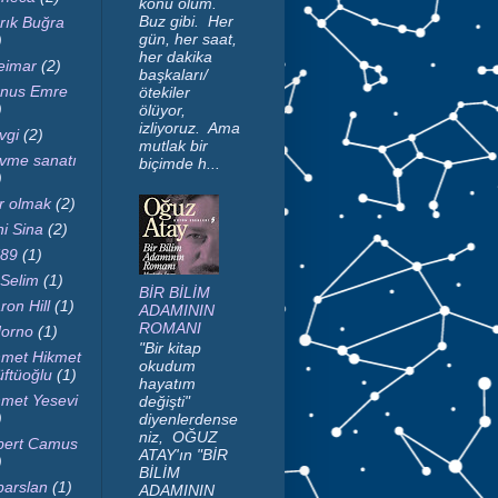
konu ölüm.
Buz gibi. Her
rık Buğra
gün, her saat,
)
her dakika
imar
(2)
başkaları/
nus Emre
ötekiler
)
ölüyor,
izliyoruz. Ama
vgi
(2)
mutlak bir
vme sanatı
biçimde h...
)
r olmak
(2)
ni Sina
(2)
89
(1)
 Selim
(1)
BİR BİLİM
ron Hill
(1)
ADAMININ
ROMANI
orno
(1)
"Bir kitap
met Hikmet
okudum
ftüoğlu
(1)
hayatım
met Yesevi
değişti"
)
diyenlerdense
niz, OĞUZ
bert Camus
ATAY'ın "BİR
)
BİLİM
parslan
(1)
ADAMININ