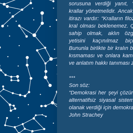
sorusuna verdiği yanıt, "b
krallar yönetmelidir. Anca
itirazı vardır: "Kralların filo
kral olması beklenemez. Ç
sahip olmak, aklın özg
yetisini kaçınılmaz biç
Bununla birlikte bir kralın b
kısmaması ve onlara ka
ve anlatım hakkı tanıması 
***
Son söz:
"Demokrasi her şeyi çöz
alternatifsiz siyasal siste
olanak verdiği için demokr
John Strachey