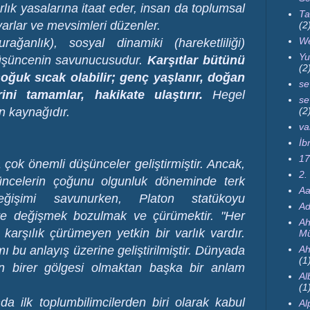
lık yasalarına itaat eder, insan da toplumsal
Ta
arlar ve mevsimleri düzenler.
(2
We
ağanlık), sosyal dinamiki (hareketliliği)
Yu
düşüncenin savunucusudur.
Karşıtlar bütünü
(2
oğuk sıcak olabilir; genç yaşlanır, doğan
se
rini tamamlar, hakikate ulaştırır.
Hegel
se
(2
in kaynağıdır.
va
İb
17
 çok önemli düşünceler geliştirmiştir. Ancak,
2.
üncelerin çoğunu olgunluk döneminde terk
Aa
değişimi savunurken, Platon statükoyu
Ad
re değişmek bozulmak ve çürümektir. "Her
Ah
karşılık çürümeyen yetkin bir varlık vardır.
Mü
Ah
 bu anlayış üzerine geliştirilmiştir. Dünyada
(1
ın birer gölgesi olmaktan başka bir anlam
Al
(1
nda ilk toplumbilimcilerden biri olarak kabul
Al