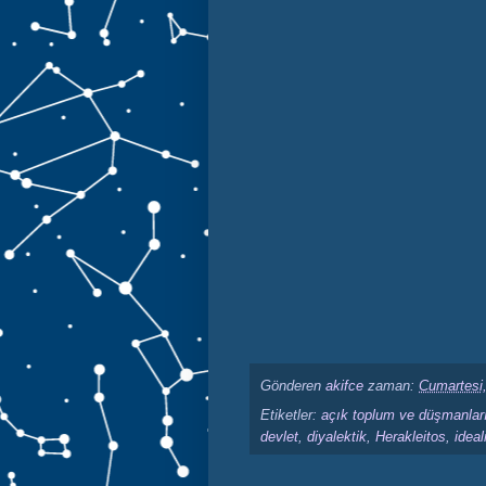
Gönderen
akifce
zaman:
Cumartesi,
Etiketler:
açık toplum ve düşmanlar
devlet
,
diyalektik
,
Herakleitos
,
idea