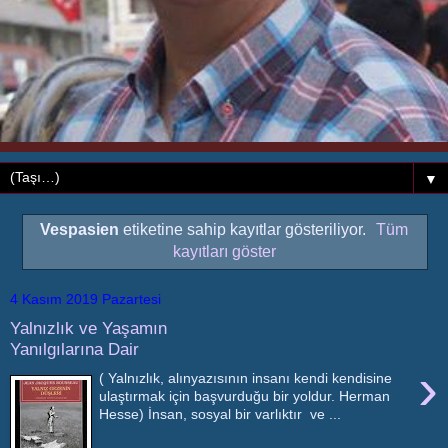
▼
Vespasien
etiketine sahip kayıtlar gösteriliyor.
Tüm
kayıtları göster
4 Kasım 2019 Pazartesi
Yalnızlık ve Yaşamın
Yanılgılarına Dair
›
( Yalnızlık, alınyazısının insanı kendi kendisine
ulaştırmak için başvurduğu bir yoldur. Herman
Hesse) İnsan, sosyal bir varlıktır ve ...