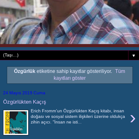
▼
Özgürlük
etiketine sahip kayıtlar gösteriliyor.
Tüm
kayıtları göster
24 Mayıs 2019 Cuma
Özgürlükten Kaçış
›
Erich Fromm'un Özgürlükten Kaçış kitabı, insan
doğası ve sosyal sistem ilişkileri üzerine oldukça
zihin açıcı. "İnsan ne isti...