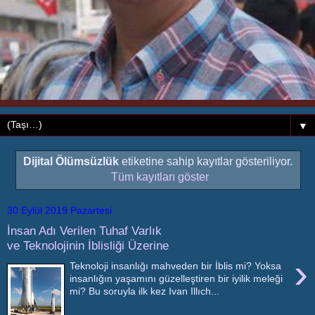
▼
Dijital Ölümsüzlük
etiketine sahip kayıtlar gösteriliyor.
Tüm kayıtları göster
30 Eylül 2019 Pazartesi
İnsan Adı Verilen Tuhaf Varlık
ve Teknolojinin İblisliği Üzerine
›
Teknoloji insanlığı mahveden bir İblis mi? Yoksa
insanlığın yaşamını güzelleştiren bir iyilik meleği
mi? Bu soruyla ilk kez Ivan Illıch...