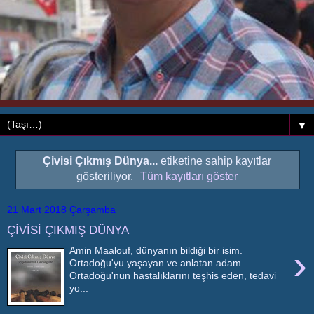
▼
Çivisi Çıkmış Dünya...
etiketine sahip kayıtlar
gösteriliyor.
Tüm kayıtları göster
21 Mart 2018 Çarşamba
ÇİVİSİ ÇIKMIŞ DÜNYA
›
Amin Maalouf, dünyanın bildiği bir isim.
Ortadoğu'yu yaşayan ve anlatan adam.
Ortadoğu'nun hastalıklarını teşhis eden, tedavi
yo...