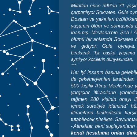
Milattan önce 399'da 71 yaş
çarptırılıyor Sokrates. Güle oy
Dostları ve yakınları üzülürke
yaşamın ölüm ve sonrasıyla 
inanmış. Mevlana'nın Şeb-i Ar
ölümü bir anlamda Sokrates 
ve gidiyor. Güle oynay
bırakarak "bir başka yaşama 
ayrılıyor kötülerin dünyasından,
***
Her iyi insanın başına gelebil
de çekemeyenleri tarafından i
500 kişilik Atina Meclisi'nde 
yargıçlar iftiracıların yanı
rağmen 280 kişinin onayı il
içmek suretiyle idamına" hü
iftiracıların beklentisini ka
tutabilecek nitelikte. Savunmad
-
Atinalılar, beni suçlayanların (
kendi hesabıma onları dinler