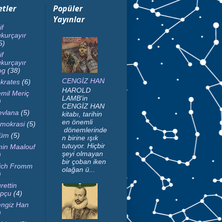
etler
Popüler
Yayınlar
if
kurçayır
5)
if
kurçayır
og
(38)
CENGİZ HAN
krates
(6)
HAROLD
mil Meriç
LAMB'in
)
CENGİZ HAN
vlana
(5)
kitabı, tarihin
en önemli
mokrasi
(5)
dönemlerinde
lüm
(5)
n birine ışık
tutuyor. Hiçbir
in Maalouf
şeyi olmayan
)
bir çoban iken
ich Fromm
olağan ü...
)
rettin
pçu
(4)
ngiz Han
)