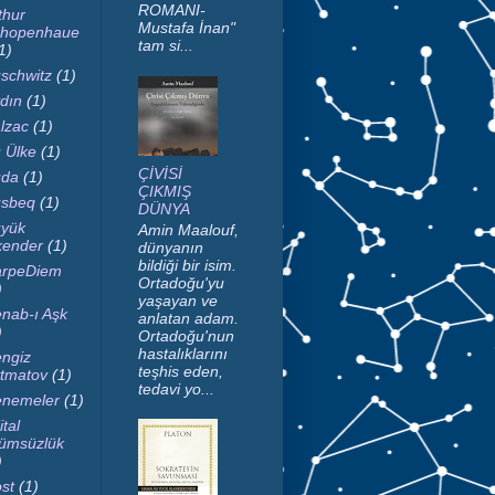
ROMANI-
thur
Mustafa İnan"
hopenhaue
tam si...
1)
schwitz
(1)
dın
(1)
lzac
(1)
 Ülke
(1)
ÇİVİSİ
da
(1)
ÇIKMIŞ
sbeq
(1)
DÜNYA
yük
Amin Maalouf,
kender
(1)
dünyanın
bildiği bir isim.
rpeDiem
Ortadoğu'yu
)
yaşayan ve
nab-ı Aşk
anlatan adam.
)
Ortadoğu'nun
hastalıklarını
ngiz
teşhis eden,
tmatov
(1)
tedavi yo...
nemeler
(1)
ital
ümsüzlük
)
st
(1)