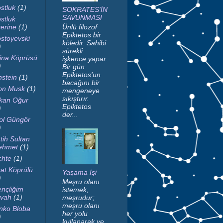
stluk
(1)
SOKRATES'İN
SAVUNMASI
stluk
erine
(1)
Ünlü filozof
Epiktetos bir
stoyevski
köledir. Sahibi
)
sürekli
ina Köprüsü
işkence yapar.
)
Bir gün
Epiktetos'un
nstein
(1)
bacağını bir
on Musk
(1)
mengeneye
sıkıştırır.
kan Oğur
Epiktetos
)
der...
ol Güngör
)
tih Sultan
ehmet
(1)
chte
(1)
at Köprülü
Yaşama İşi
)
Meşru olanı
nçliğim
istemek,
vah
(1)
meşrudur;
meşru olanı
nko Bloba
her yolu
)
kullanarak ve