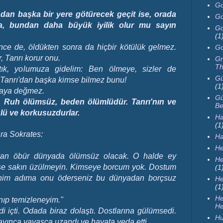
Go
dan başka bir yere götürecek geçit ise, orada
Go
sa, bundan daha büyük iyilik olur mu sayın
Go
(1
ince de, öldükten sonra da hiçbir kötülük gelmez.
Go
, Tanrı korur onu.
Gr
Th
tık, yolumuza gidelim: Ben ölmeye, sizler de
Gü
Tanrı'dan başka kimse bilmez bunu!
(1
maya değmez.
Gü
. Ruh ölümsüz, beden ölümlüdür. Tanrı'nın ve
Be
ülü ve korkusuzdurlar.
Ha
(1
ra Sokrates:
H
He
yan öbür dünyada ölümsüz olacak. O halde ey
He
erse sakın üzülmeyin. Kimseye borcum yok. Dostum
(1
Benim adıma onu öderseniz bu dünyadan borçsuz
He
(1
H
ıp temizleneyim."
He
i içti. Odada biraz dolaştı. Dostlarına gülümsedi.
Hu
layınca yavaşça uzandı ve hayata veda etti.