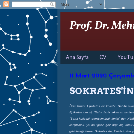
Prof. Dr. Meh
Ana Sayfa
CV
YouTu
11 Mart 2020 Çarşam
SOKRATES'İ
Ünlü filozof Epiktetos bir köledir. Sahibi sü
Epiktetos der ki, "Daha fazla sıkarsan kırılac
"Sana kırılacak demiştim ,bak kırıldı" der. Kötül
karşılamak, ya da "göze göz dişe diş kuralı"
görüleceği üzere, Sokrates de, Epiktetos'un 