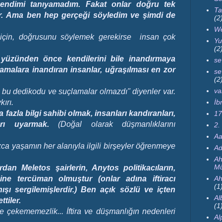
ndimi tanıyamadım. Fakat onlar doğru tek
Ta
ir. Ama ben hep gerçeği söyledim ve şimdi de
(2
We
 için, doğrusunu söylemek gerekirse insan çok
Yu
(2
ı yüzünden önce kendilerini bile inandırmaya
se
lamalara inandıran insanlar, uğraşılması en zor
se
(2
va
n bu dedikodu ve suçlamalar olmazdı" diyenler var.
ırı.
İb
azla bilgi sahibi olmak, insanları kandıranları,
17
rı uyarmak.
(Doğal olarak düşmanlıklarını
2.
Aa
nızca yaşamın her alanıyla ilgili birşeyler öğrenmeye
Ad
Ah
Mü
rdan Meletos şairlerin, Anytos politikacıların,
ine tercüman olmuştur (onlar adına iftiracı
Ah
(1
ışı sergilemişlerdir.) Ben açık sözlü ve içten
Al
tiler.
(1
e çekememezlik... İftira ve düşmanlığın nedenleri
Al