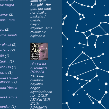
konu ölüm.
Buz gibi. Her
rık Buğra
gün, her saat,
)
her dakika
imar
(2)
başkaları/
nus Emre
ötekiler
)
ölüyor,
izliyoruz. Ama
vgi
(2)
mutlak bir
vme sanatı
biçimde h...
)
r olmak
(2)
ni Sina
(2)
89
(1)
 Selim
(1)
BİR BİLİM
ron Hill
(1)
ADAMININ
ROMANI
orno
(1)
"Bir kitap
met Hikmet
okudum
ftüoğlu
(1)
hayatım
met Yesevi
değişti"
)
diyenlerdense
niz, OĞUZ
bert Camus
ATAY'ın "BİR
)
BİLİM
parslan
(1)
ADAMININ