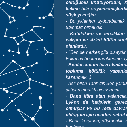
olduğumu unutuyordum, ke
kelime bile söylememişlerd
söyleyeceğim.
- Bu yalanları uydurabilmek
utanmaz olmalıdır.
-
Kötülükleri ve fenalıklar
çalışan ve sizleri bütün suç
olanlardır.
- "Sen de herkes gibi olsaydı
Fakat bu benim karakterime ayk
-
Benim suçum bazı alanlarda f
topluma kötülük yapanla
kazanmak...)
- Asıl bilen Tanrı'dır. Ben yal
çalışan meraklı bir insanım.
-
Bana iftira atan yalancıla
Lykon da hatiplerin garez
olmuşlar ve bu rezil davran
olduğum için benden nefret et
- Bana karşı kin, düşmanlık v