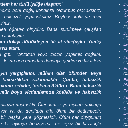
m her türlü iyiliğe ulaştırır."
Do
ekle beni değil, kendinizi öldürmüş olacaksınız.
Do
Üz
 haksızlık yapacaksınız. Böylece kötü ve rezil
Do
siniz.
(1
eri öğreten biriydim. Bana sürülmeye çalışılan
Dr
nı anlatayım.
(1
dan dolayı dürtükleyen bir at sineğiyim. Yanlış
Ei
sız ettim.
El
 gibi "Tahtadan veya taştan yapılmış değilim.
Er
m. İnsan ana babadan dünyaya geldim ve bir ailem
(1
Er
ayın yargıçlarım, mühim olan ölümden veya
(1
haksızlıktan sakınmaktır. Çünkü, haksızlık
Fa
M
plumu zehirler, toplumu öldürür. Bana haksızlık
Fi
ömür boyu vicdanlarında kötülük ve haksızlık
Fu
(1
nılgıya düşmektir. Ölen kimse ya hiçliğe, yokluğa
Ge
uyor ya da denildiği gibi ölüm bir değişmedir;
Ey
bir başka yere göçmesidir. Ölüm her duygunun
Gi
iz bir uykuya benziyorsa, ne eşsiz bir kazançtır
(1