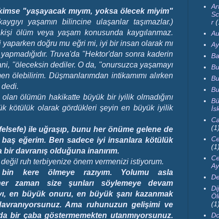
Ar
r kimse "yaşayacak mıyım, yoksa ölecek miyim"
Sc
ygıyı yaşamın bilincine ulaşanlar taşımazlar.)
r
(
an kişi ölüm veya yaşam konusunda kaygılanmaz.
Au
 yaparken doğru mu eğri mi, iyi bir insan olarak mı
Ay
p yapmadığıdır. Truva'da "Hektor'dan sonra kaderin
Ba
Yani, "öleceksin dediler. O da, "onursuzca yaşamayı
Bu
 ölebilirim. Düşmanlarımdan intikamımı alırken
Bu
 dedi.
Bu
 olan ölümün hakikatte büyük bir iyilik olmadığını
Bü
ük kötülük olarak gördükleri şeyin en büyük iyilik
İs
Ca
(1
lsefe) ile uğraşıp, bunu her önüme gelene de
Ce
 baş eğerim.
Ben sadece iyi insanlara kötülük
(1
bir davranış olduğuna inanırım.
Ce
değil ruh terbiyenize önem vermenizi istiyorum.
Ay
 bin kere ölmeye razıyım. Yolumu asla
De
her zaman size şunları söylemeye devam
Dij
ı, en büyük onuru, en büyük şanı kazanmak
Öl
(1
e davranıyorsunuz. Ama ruhunuzun gelişimi ve
nda bir çaba göstermemekten utanmıyorsunuz.
Do