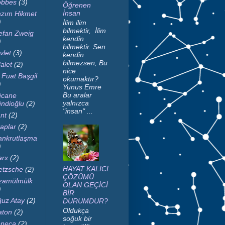
bbes
(3)
Öğrenen
İnsan
zım Hikmet
)
İlim ilim
bilmektir, İlim
efan Zweig
kendin
)
bilmektir. Sen
vlet
(3)
kendin
bilmezsen, Bu
alet
(2)
nice
i Fuat Başgil
okumaktır?
)
Yunus Emre
Bu aralar
cane
yalnızca
ndioğlu
(2)
"insan" ...
nt
(2)
taplar
(2)
nkrutlaşma
)
rx
(2)
HAYAT KALICI
etzsche
(2)
ÇÖZÜMÜ
zamülmülk
OLAN GEÇİCİ
)
BİR
uz Atay
(2)
DURUMDUR?
Oldukça
aton
(2)
soğuk bir
neca
(2)