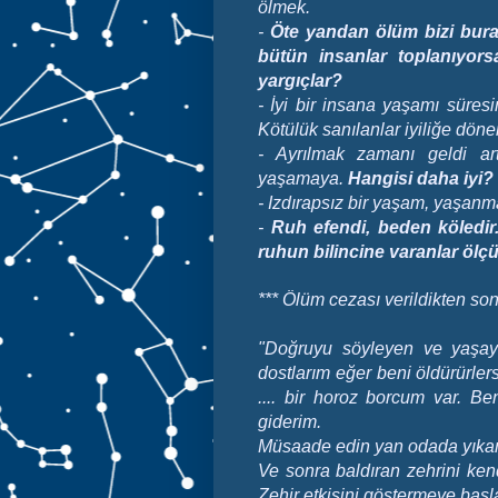
ölmek.
-
Öte yandan ölüm bizi bura
bütün insanlar toplanıyor
yargıçlar?
-
İyi bir insana yaşamı süres
Kötülük sanılanlar iyiliğe döner
- Ayrılmak zamanı geldi ar
yaşamaya.
Hangisi daha iyi?
- Izdırapsız bir yaşam, yaşan
-
Ruh efendi, beden köledir
ruhun bilincine varanlar ölç
***
Ölüm cezası verildikten son
"Doğruyu söyleyen ve yaşa
dostlarım eğer beni öldürürl
.... bir horoz borcum var. 
giderim.
Müsaade edin yan odada yıkan
Ve sonra baldıran zehrini kend
Zehir etkisini göstermeye baş