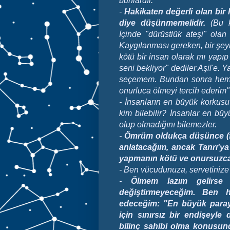
bunlardır.
-
Hakikaten değerli olan bi
diye düşünmemelidir.
(Bu ka
İçinde "dürüstlük ateşi" ol
Kaygılanması gereken, bir şeyi
kötü bir insan olarak mı yapı
seni bekliyor" dediler Aşil'e. 
seçemem. Bundan sonra hemen
onurluca ölmeyi tercih ederim"
- İnsanların en büyük korkusu
kim bilebilir? İnsanlar en büy
olup olmadığını bilemezler.
-
Ömrüm oldukça düşünce (fe
anlatacağım, ancak Tanrı'ya
yapmanın kötü ve onursuzca 
- Ben vücudunuza, servetinize 
-
Ölmem lazım gelirse
değiştirmeyeceğim. Ben 
edeceğim: "En büyük paray
için sınırsız bir endişeyl
bilinç sahibi olma konusu