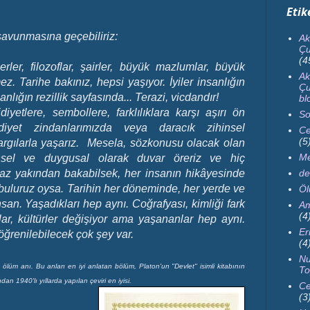
Etik
 savunmasına geçebiliriz:
Ak
Çu
(4
ler, filozoflar, şairler, büyük mazlumlar, büyük
Ak
mez. Tarihe bakınız, hepsi yaşıyor. İyiler insanlığın
Çu
nlığın rezillik sayfasında... Terazi, vicdandır!
bl
iyetlere, sembollere, farklılıklara karşı aşırı ön
So
diyet zindanlarımızda veya daracık zihinsel
Ce
(5
argılarla yaşarız. Mesela, sözkonusu olacak olan
Me
nsel ve duygusal olarak duvar öreriz ve hiç
Biraz yakından bakabilsek,
her insanın hikâyesinde
de
buluruz oysa. T
arihin her döneminde, her yerde ve
Ö
san. Yaşadıkları hep aynı. Coğrafyası, kimliği fark
Am
(4
rklar, kültürler değişiyor ama yaşananlar hep aynı.
Er
ğrenilebilecek çok şey var.
(4
Nu
lüm anı. Bu anları en iyi anlatan bölüm, Platon'un "Devlet" isimli kitabının
To
an 1940'lı yıllarda yapılan çeviri en iyisi.
Ce
(3