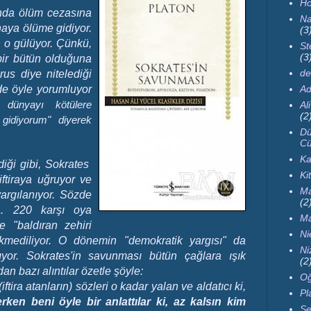
Ho
ında ölüm cezasına
Na
naya ölüme gidiyor.
(3
n o gülüyor. Çünkü,
St
(3
bir bütün olduğuna
de
us diye nitelediği
de öyle yorumluyor
Ad
a,
dünyayı kötülere
Al
(2
gidiyorum" diyerek
Dü
Cü
Ka
diği gibi, Sokrates
Ki
ftiraya uğruyor ve
Ma
yargılanıyor. Sözde
(2
nda. 220 karşı oya
Ma
e "baldıran zehiri
Ni
kmediliyor. O dönemin "demokratik yargısı" da
Ni
rşılıyor. Sokrates'in savunması bütün çağlara ışık
(2
an bazı alıntılar özetle şöyle:
Oğ
iftira atanların) sözleri o kadar yalan ve aldatıcı ki,
Pl
ken beni öyle bir anlattılar ki, az kalsın kim
Se