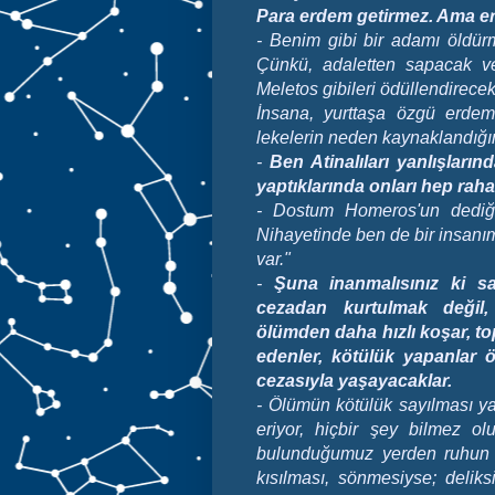
Para erdem getirmez. Ama erde
- Benim gibi bir adamı öldürm
Çünkü, adaletten sapacak ve
Meletos gibileri ödüllendirecek
İnsana, yurttaşa özgü erdeml
lekelerin neden kaynaklandığı
-
Ben Atinalıları yanlışların
yaptıklarında onları hep rahat
- Dostum Homeros'un dediği
Nihayetinde ben de bir insanı
var."
-
Şuna inanmalısınız ki s
cezadan kurtulmak değil, 
ölümden daha hızlı koşar, to
edenler, kötülük yapanlar 
cezasıyla yaşayacaklar.
-
Ölümün kötülük sayılması ya
eriyor, hiçbir şey bilmez ol
bulunduğumuz yerden ruhun 
kısılması, sönmesiyse; deliks