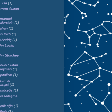
. İsa
(1)
rrem Sultan
)
manuel
llerstein
(1)
fahan
(1)
n Illich
(1)
o Andriç
(1)
hn Locke
)
hn Strachey
)
nuni Sultan
leyman
(1)
pitalizm
(1)
run ve
arşist
(1)
nfüçyüs
(1)
reselleşme
)
çük ağa
(1)
ibniz
(1)