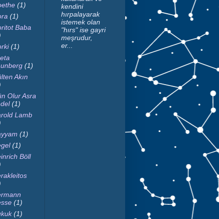
ethe
(1)
kendini
hırpalayarak
ra
(1)
istemek olan
ritot Baba
"hırs" ise gayri
)
meşrudur,
er...
rki
(1)
eta
unberg
(1)
lten Akın
)
n Olur Asra
del
(1)
rold Lamb
)
ayyam
(1)
gel
(1)
inrich Böll
)
rakleitos
)
ermann
sse
(1)
kuk
(1)