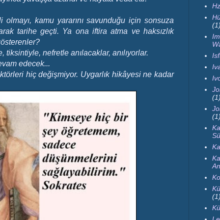
Hz
Hü
inçli olmayı, kamu yararını savunduğu için sonsuza
(1
arak tarihe geçti. Ya ona iftira atma ve haksızlık
Im
 gösterenler?
Wa
tiksintiyle, nefretle anılacaklar, anılıyorlar.
Is
evam edecek...
Iva
ktörleri hiç değişmiyor. Uygarlık hikâyesi ne kadar
Iv
Jo
(1
Jo
(1
Ka
Sü
Ka
Ka
An
Ko
Kü
(1
Kü
Le