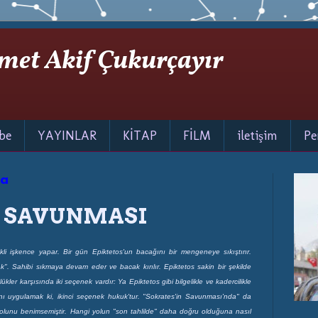
met Akif Çukurçayır
be
YAYINLAR
KİTAP
FİLM
iletişim
Pe
ba
N SAVUNMASI
rekli işkence yapar. Bir gün Epiktetos'un bacağını bir mengeneye sıkıştırır.
ak". Sahibi sıkmaya devam eder ve bacak kırılır. Epiktetos sakin bir şekilde
ükler karşısında iki seçenek vardır: Ya Epiktetos gibi bilgelikle ve kadercilikle
nı uygulamak ki, ikinci seçenek hukuk'tur. "Sokrates'in Savunması'nda" da
yolunu benimsemiştir. Hangi yolun "son tahlilde" daha doğru olduğuna nasıl