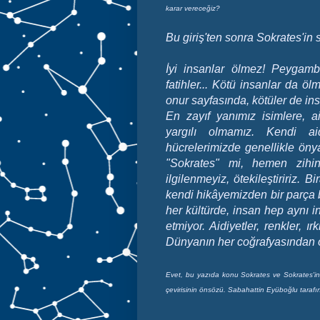
karar vereceğiz?
Bu giriş'ten sonra Sokrates'in
İyi insanlar ölmez! Peygamber
fatihler... Kötü insanlar da öl
onur sayfasında, kötüler de insa
En zayıf yanımız isimlere, aid
yargılı olmamız. Kendi ai
hücrelerimizde genellikle öny
"Sokrates" mi, hemen zihi
ilgilenmeyiz, ötekileştiririz. 
kendi hikâyemizden bir parça 
her kültürde, insan hep aynı in
etmiyor. Aidiyetler, renkler, ı
Dünyanın her coğrafyasından ö
Evet, bu yazıda konu Sokrates ve Sokrates'in ö
çevirisinin önsözü. Sabahattin Eyüboğlu tarafınd