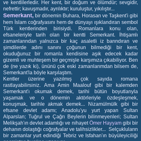
ve kentlilerledir. Her kent, bir doğum ve ölümdür; sevgidir,
nefrettir; kavuşmadır, ayrılıktır; kuruluştur, yıkılıştır...
Semerkant,
bir dönemin Buhara, Horasan ve Taşkent'i gibi
hem İslam coğrafyasını hem de dünyayı ışıklandıran sembol
Türk kentlerinden birisiydi. Romanlara konu olan,
efsaneleriyle tarih olan bir kentti Semerkant. İhtişamlı
zamanlarından yalnızca bir kaç asaletli iz barındıran ve
şimdilerde adını sanını çoğunun bilmediği bir kent,
okuduğunuz bir romanla kendisine aşık edecek kadar
gizemli ve muhteşem bir geçmişle karşımıza çıkabiliyor. Ben
de (ne yazık ki), ününü çok eski zamanlarımdan bilsem de,
Semerkant'la böyle karşılaştım.
Kentler üzerine yazılmış çok sayıda romana
rastlayabilirsiniz. Ama Amin Maalouf gibi bir kalemden
Semerkant'ı okumak demek, tarihi bütün boyutlarıyla
yaşamak ve o dönemin aktörleriyle özdeşleşmek,
konuşmak, tarihle akmak demek... Nizamülmülk gibi bir
efsane devlet adamı; Anadolu'yu yurt yapan Sultan
Alparslan; Tuğrul ve Çağrı Beylerin bilinmeyenleri; Sultan
Melikşah'ın devlet adamlığı ve nihayet
Ömer Hayyam
gibi bir
dehanın dolaştığı coğrafyalar ve talihsizlikler... Selçukluların
bir zamanlar yurt edindiği Tebriz ve Isfahan'ın büyüleyiciliği