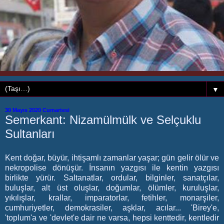
▼
30 Mayıs 2020 Cumartesi
Semerkant: Nizamülmülk ve Selçuklu
Sultanları
Kent doğar, büyür, ihtişamlı zamanlar yaşar; gün gelir ölür ve
nekropolise dönüşür. İnsanın yazgısı ile kentin yazgısı
birlikte yürür. Saltanatlar, ordular, bilginler, sanatçılar,
buluşlar, alt üst oluşlar, doğumlar, ölümler, kuruluşlar,
yıkılışlar, krallar, imparatorlar, fetihler, monarşiler,
cumhuriyetler, demokrasiler, aşklar, acılar... 'Birey'e,
'toplum'a ve 'devlet'e dair ne varsa, hepsi kenttedir, kentledir