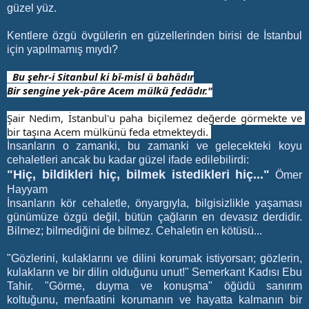
güzel yüz.
Kentlere özgü övgülerin en güzellerinden birisi de İstanbul
için yapılmamış mıydı?
Bu şehr-i Sitanbul ki bî-misl ü bahâdır
"
Bir sengine yek-pâre Acem mülkü fedâdır."
Şair Nedim, İstanbul'u paha biçilemez değerde görmekte ve 
bir taşına Acem mülkünü feda etmekteydi. 
İnsanların o zamanki, bu zamanki ve gelecekteki koyu
cehaletleri ancak bu kadar güzel ifade edilebilirdi:
"Hiç, bildikleri hiç, bilmek istedikleri hiç..."
Ömer
Hayyam
İnsanların kör cehaletle, önyargıyla, bilgisizlikle yaşaması
günümüze özgü değil, bütün çağların en devasız derdidir.
Bilmez; bilmediğini de bilmez. Cehaletin en kötüsü...
"Gözlerini, kulaklarını ve dilini korumak istiyorsan; gözlerin,
kulakların ve bir dilin olduğunu unut!" Semerkant Kadısı Ebu
Tahir. "Görme, duyma ve konuşma" öğüdü sanırım
koltuğunu, menfaatini korumanın ve hayatta kalmanın bir