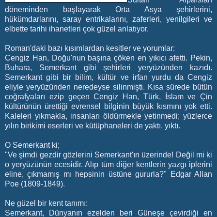
döneminden başlayarak Orta Asya şehirlerini,
hükümdarlarını, saray entrikalarını, zaferleri, yenilgileri ve
elbette tarihi ihanetleri çok güzel anlatıyor.
Roman'daki bazı kısımlardan kesitler ve yorumlar:
Cengiz Han, Doğu'nun başına çöken en yıkıcı afetti. Pekin,
Buhara, Semerkant gibi şehirleri yeryüzünden kazıdı.
Semerkant gibi bir bilim, kültür ve irfan yurdu da Cengiz
eliyle yeryüzünden neredeyse silinmişti. Kısa sürede bütün
coğrafyaları ezip geçen Cengiz Han, Türk, İslam ve Çin
kültürünün ürettiği evrensel bilginin büyük kısmını yok etti.
Kaleleri yıkmakla, insanları öldürmekle yetinmedi; yüzlerce
yılın birikimi eserleri ve kütüphaneleri de yaktı, yıktı.
O Semerkant ki;
"Ve şimdi gezdir gözlerini Semerkant'ın üzerinde! Değil mi ki
o yeryüzünün ecesidir. Alıp tüm diğer kentlerin yazgı iplerini
eline, çıkmamış mı hepsinin üstüne gururla?" Edgar Allan
Poe (1809-1849).
Ne güzel bir kent tanımı:
Semerkant, Dünyanın ezelden beri Güneşe çevirdiği en