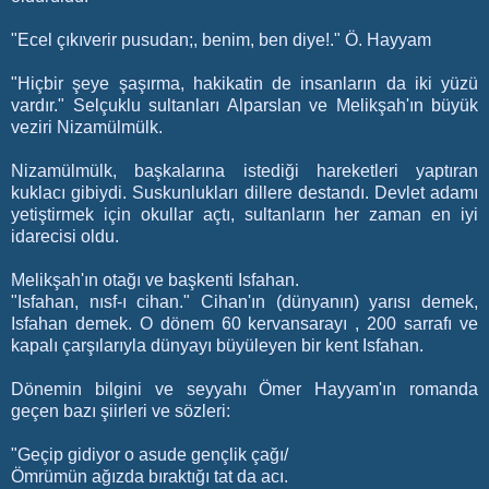
"Ecel çıkıverir pusudan;, benim, ben diye!." Ö. Hayyam
"Hiçbir şeye şaşırma, hakikatin de insanların da iki yüzü
vardır." Selçuklu sultanları Alparslan ve Melikşah'ın büyük
veziri Nizamülmülk.
Nizamülmülk, başkalarına istediği hareketleri yaptıran
kuklacı gibiydi. Suskunlukları dillere destandı. Devlet adamı
yetiştirmek için okullar açtı, sultanların her zaman en iyi
idarecisi oldu.
Melikşah'ın otağı ve başkenti Isfahan.
"Isfahan, nısf-ı cihan." Cihan'ın (dünyanın) yarısı demek,
Isfahan demek. O dönem 60 kervansarayı , 200 sarrafı ve
kapalı çarşılarıyla dünyayı büyüleyen bir kent Isfahan.
Dönemin bilgini ve seyyahı Ömer Hayyam'ın romanda
geçen bazı şiirleri ve sözleri:
"Geçip gidiyor o asude gençlik çağı/
Ömrümün ağızda bıraktığı tat da acı.