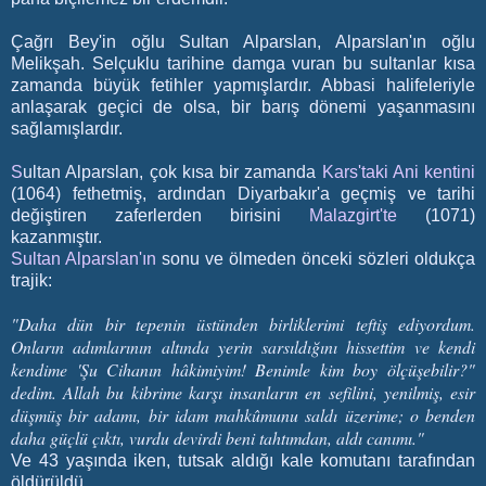
Çağrı Bey'in oğlu Sultan Alparslan, Alparslan'ın oğlu
Melikşah. Selçuklu tarihine damga vuran bu sultanlar kısa
zamanda büyük fetihler yapmışlardır. Abbasi halifeleriyle
anlaşarak geçici de olsa, bir barış dönemi yaşanmasını
sağlamışlardır.
S
ultan Alparslan, çok kısa bir zamanda
Kars'taki Ani kentini
(1064) fethetmiş, ardından Diyarbakır'a geçmiş ve tarihi
değiştiren zaferlerden birisini
Malazgirt'te
(1071)
kazanmıştır.
Sultan Alparslan'ın
sonu ve ölmeden önceki sözleri oldukça
trajik:
"Daha dün bir tepenin üstünden birliklerimi teftiş ediyordum.
Onların adımlarının altında yerin sarsıldığını hissettim ve kendi
kendime 'Şu Cihanın hâkimiyim! Benimle kim boy ölçüşebilir?"
dedim. Allah bu kibrime karşı insanların en sefilini, yenilmiş, esir
düşmüş bir adamı, bir idam mahkûmunu saldı üzerime; o benden
daha güçlü çıktı, vurdu devirdi beni tahtımdan, aldı canımı."
Ve 43 yaşında iken, tutsak aldığı kale komutanı tarafından
öldürüldü.