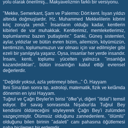
yolu olarak önerilmiş... Makyavelizmin farklı bir versiyonu.
"Mekke, Semerkant, Şam ve Palermo: Dört kent. İsyan yıldızı
altında doğmuşlardır. Hz. Muhammed Mekkelilerin kibrini
kılıç zoruyla yendi." İnsanların olduğu kadar, kentlerin
kibirleri de var muhakkak. Kentlerimiz, memleketlerimiz,
toplumlarımız bazen 'putlaştırılır." Sanki, Güneş sistemleri,
aylar, yıldızlar ve bütün evren bizim, ailemizin, köyümüzün,
kentimizin, toplumumuzun var olması için var edilmişler gibi
ezeli bir yanılgıyla yaşarız. Oysa, insanlar her yerde insandır.
İnsanı, kenti, toplumu yücelten yalnızca "insanlığa
kazandırdıkları", bütün insanlığın kabul ettiği evrensel
değerlerdir.
"Değildir yoksul, azla yetinmeyi bilen..." Ö. Hayyam
İbni Sina'dan sonra tıp, astroloji, matematik, fizik ve kelâmda
dönemin en iyisi Hayyam.
Tuğrul ve Çağrı Beyler'in birisi "öfke"yi, diğeri "itidal"i temsil
ediyor. Bir savaş sonrasında Nişabur'da Tuğrul Bey
kendisini öldüreceğini söyleyerek Çağrı Bey'i zulümden
vazgeçirmiştir.
Ölümsüz olduğunu zannedenlere, "ölümlü"
olduğunu bilen birinin "adaleti" canı pahasına öğütlemesi
paha biçilemez bir erdemdir.