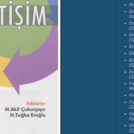
Do
Do
Üz
Do
(1
Dr
(1
Ei
El
Er
(1
Er
(1
Fa
M
Fi
Fu
(1
Ge
Ey
Gi
(1