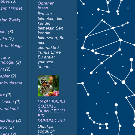
bbes
(3)
Öğrenen
İnsan
zım Hikmet
)
İlim ilim
bilmektir, İlim
efan Zweig
kendin
)
bilmektir. Sen
vlet
(3)
kendin
bilmezsen, Bu
alet
(2)
nice
i Fuat Başgil
okumaktır?
)
Yunus Emre
Bu aralar
cane
yalnızca
ndioğlu
(2)
"insan" ...
nt
(2)
taplar
(2)
nkrutlaşma
)
rx
(2)
HAYAT KALICI
etzsche
(2)
ÇÖZÜMÜ
zamülmülk
OLAN GEÇİCİ
)
BİR
uz Atay
(2)
DURUMDUR?
Oldukça
aton
(2)
soğuk bir
neca
(2)