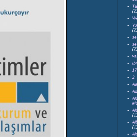
Ta
(2
We
Yu
(2
se
se
(2
va
İb
17
2.
Aa
Ad
Ah
Mü
Ah
(1
Al
(1
Al