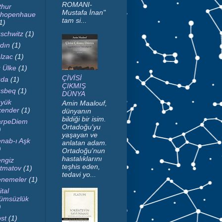
ROMANI-
thur
Mustafa İnan"
hopenhaue
tam si...
1)
schwitz
(1)
dın
(1)
lzac
(1)
 Ülke
(1)
ÇİVİSİ
da
(1)
ÇIKMIŞ
sbeq
(1)
DÜNYA
yük
Amin Maalouf,
kender
(1)
dünyanın
bildiği bir isim.
rpeDiem
Ortadoğu'yu
)
yaşayan ve
nab-ı Aşk
anlatan adam.
)
Ortadoğu'nun
hastalıklarını
ngiz
teşhis eden,
tmatov
(1)
tedavi yo...
nemeler
(1)
ital
ümsüzlük
)
st
(1)