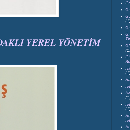
Go
Go
Go
(1
Go
Gr
ODAKLI YEREL YÖNETİM
Th
Gü
(1
Gü
Be
Ha
(1
H
He
He
(1
He
(1
H
He
Hu