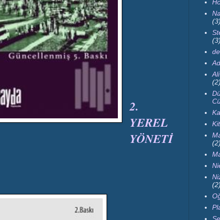
Ho
Na
(3
St
(3
de
Ad
Al
(2
Dü
Cü
2.
Ka
YEREL
Ki
YÖNETİ
Ma
(2
Ma
Ni
Ni
(2
Oğ
Pl
Se