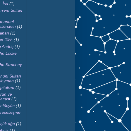
. İsa
(1)
rrem Sultan
)
manuel
llerstein
(1)
fahan
(1)
n Illich
(1)
o Andriç
(1)
hn Locke
)
hn Strachey
)
nuni Sultan
leyman
(1)
pitalizm
(1)
run ve
arşist
(1)
nfüçyüs
(1)
reselleşme
)
çük ağa
(1)
ibniz
(1)