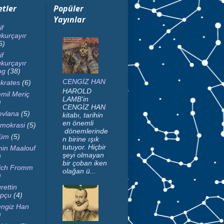
etler
Popüler
Yayınlar
if
kurçayır
5)
if
kurçayır
og
(38)
CENGİZ HAN
krates
(6)
HAROLD
mil Meriç
LAMB'in
)
CENGİZ HAN
vlana
(5)
kitabı, tarihin
en önemli
mokrasi
(5)
dönemlerinde
lüm
(5)
n birine ışık
tutuyor. Hiçbir
in Maalouf
şeyi olmayan
)
bir çoban iken
ich Fromm
olağan ü...
)
rettin
pçu
(4)
ngiz Han
)