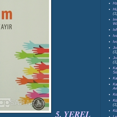
Hz
Hü
(1
Im
Wa
Is
Iva
Iv
Jo
(1
Jo
(1
Ka
Sü
Ka
Ka
An
Ko
Kü
(1
5. YEREL
Kü
Le