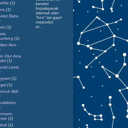
ethe
(1)
kendini
hırpalayarak
ra
(1)
istemek olan
ritot Baba
"hırs" ise gayri
)
meşrudur,
er...
rki
(1)
eta
unberg
(1)
lten Akın
)
n Olur Asra
del
(1)
rold Lamb
)
ayyam
(1)
gel
(1)
inrich Böll
)
rakleitos
)
ermann
sse
(1)
kuk
(1)