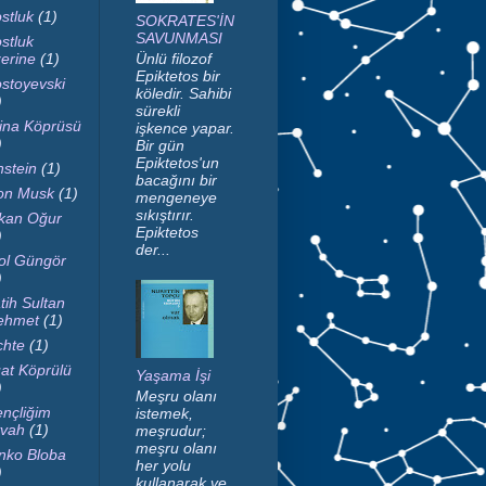
stluk
(1)
SOKRATES'İN
SAVUNMASI
stluk
erine
(1)
Ünlü filozof
Epiktetos bir
stoyevski
köledir. Sahibi
)
sürekli
ina Köprüsü
işkence yapar.
)
Bir gün
Epiktetos'un
nstein
(1)
bacağını bir
on Musk
(1)
mengeneye
sıkıştırır.
kan Oğur
Epiktetos
)
der...
ol Güngör
)
tih Sultan
ehmet
(1)
chte
(1)
at Köprülü
Yaşama İşi
)
Meşru olanı
nçliğim
istemek,
vah
(1)
meşrudur;
meşru olanı
nko Bloba
her yolu
)
kullanarak ve