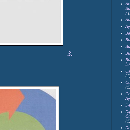
Ar
Sc
r
(
Au
Ay
Ba
Bu
Bu
3.
Bu
Bü
İs
Ca
(1
Ce
(1
Ce
Ay
De
Dij
Öl
(1
Do