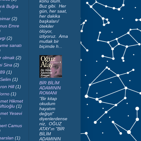
konu ölüm.
Buz gibi. Her
rık Buğra
gün, her saat,
)
her dakika
imar
(2)
başkaları/
nus Emre
ötekiler
)
ölüyor,
izliyoruz. Ama
vgi
(2)
mutlak bir
vme sanatı
biçimde h...
)
r olmak
(2)
ni Sina
(2)
89
(1)
 Selim
(1)
BİR BİLİM
ron Hill
(1)
ADAMININ
ROMANI
orno
(1)
"Bir kitap
met Hikmet
okudum
ftüoğlu
(1)
hayatım
met Yesevi
değişti"
)
diyenlerdense
niz, OĞUZ
bert Camus
ATAY'ın "BİR
)
BİLİM
parslan
(1)
ADAMININ