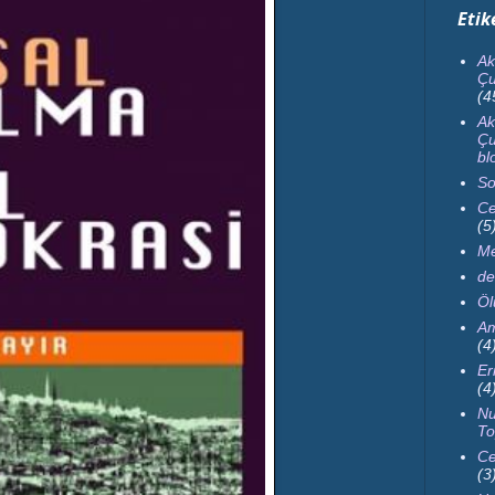
Etik
Ak
Çu
(4
Ak
Çu
bl
So
Ce
(5
Me
de
Ö
Am
(4
Er
(4
Nu
To
Ce
(3