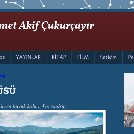
met Akif Çukurçayır
be
YAYINLAR
KİTAP
FİLM
iletişim
Pe
si
ÜSÜ
nin en büyük kolu... Ivo Andriç,