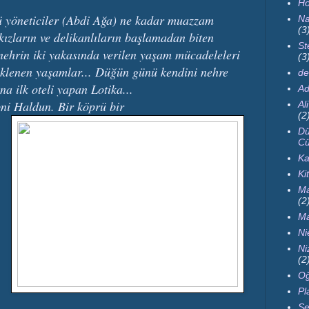
Ho
ötü yöneticiler (Abdi Ağa) ne kadar muazzam
Na
(3
 kızların ve delikanlıların başlamadan biten
St
nehrin iki yakasında verilen yaşam mücadeleleri
(3
klenen yaşamlar... Düğün günü kendini nehre
de
a ilk oteli yapan Lotika...
Ad
ni Haldun. Bir köprü bir
Al
(2
Dü
Cü
Ka
Ki
Ma
(2
Ma
Ni
Ni
(2
Oğ
Pl
Se