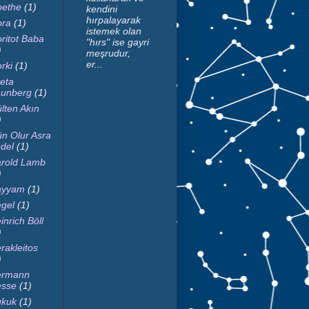
ethe
(1)
kendini
hırpalayarak
ra
(1)
istemek olan
ritot Baba
"hırs" ise gayri
)
meşrudur,
er...
rki
(1)
eta
unberg
(1)
lten Akın
)
n Olur Asra
del
(1)
rold Lamb
)
ayyam
(1)
gel
(1)
inrich Böll
)
rakleitos
)
ermann
sse
(1)
kuk
(1)