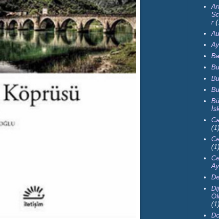
Ar
Sc
r
(
Au
Ay
Ba
Bu
Bu
Bu
Bü
İs
Ca
(1
Ce
(1
Ce
Ay
De
Dij
Öl
(1
Do