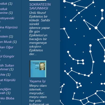
stluk
(1)
SOKRATES'İN
SAVUNMASI
stluk
erine
(1)
Ünlü filozof
Epiktetos bir
stoyevski
köledir. Sahibi
)
sürekli
ina Köprüsü
işkence yapar.
)
Bir gün
Epiktetos'un
nstein
(1)
bacağını bir
on Musk
(1)
mengeneye
sıkıştırır.
kan Oğur
Epiktetos
)
der...
ol Güngör
)
tih Sultan
ehmet
(1)
chte
(1)
at Köprülü
Yaşama İşi
)
Meşru olanı
nçliğim
istemek,
vah
(1)
meşrudur;
meşru olanı
nko Bloba
her yolu
)
kullanarak ve