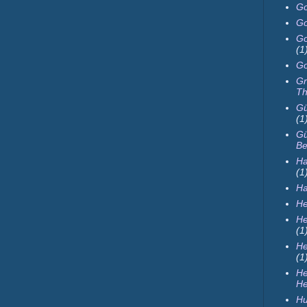
Go
Go
Go
(1
Go
Gr
Th
Gü
(1
Gü
Be
Ha
(1
H
He
He
(1
He
(1
H
He
Hu