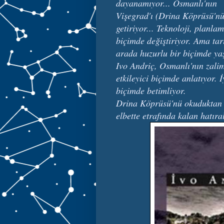
dayanamıyor... Osmanlı'nın
Vişegrad'ı (Drina Köprüsü'nü)
getiriyor... Teknoloji, planl
biçimde değiştiriyor. Ama tar
arada huzurlu bir biçimde yaş
Ivo Andriç, Osmanlı'nın zalim 
etkileyici biçimde anlatıyor. İ
biçimde betimliyor.
Drina Köprüsü'nü okuduktan so
elbette etrafında kalan hatıra