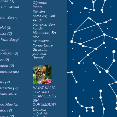
bbes
(3)
Öğrenen
İnsan
zım Hikmet
)
İlim ilim
bilmektir, İlim
efan Zweig
kendin
)
bilmektir. Sen
vlet
(3)
kendin
bilmezsen, Bu
alet
(2)
nice
i Fuat Başgil
okumaktır?
)
Yunus Emre
Bu aralar
cane
yalnızca
ndioğlu
(2)
"insan" ...
nt
(2)
taplar
(2)
nkrutlaşma
)
rx
(2)
HAYAT KALICI
etzsche
(2)
ÇÖZÜMÜ
zamülmülk
OLAN GEÇİCİ
)
BİR
uz Atay
(2)
DURUMDUR?
Oldukça
aton
(2)
soğuk bir
neca
(2)