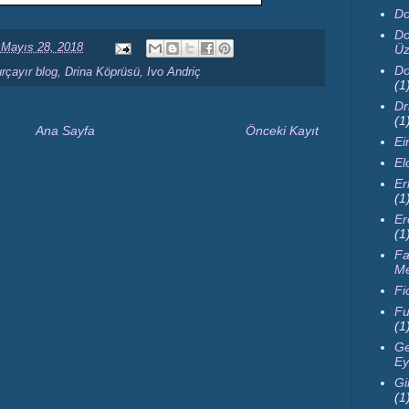
Do
Do
 Mayıs 28, 2018
Üz
Do
rçayır blog
,
Drina Köprüsü
,
Ivo Andriç
(1
Dr
(1
Ana Sayfa
Önceki Kayıt
Ei
El
Er
(1
Er
(1
Fa
M
Fi
Fu
(1
Ge
Ey
Gi
(1