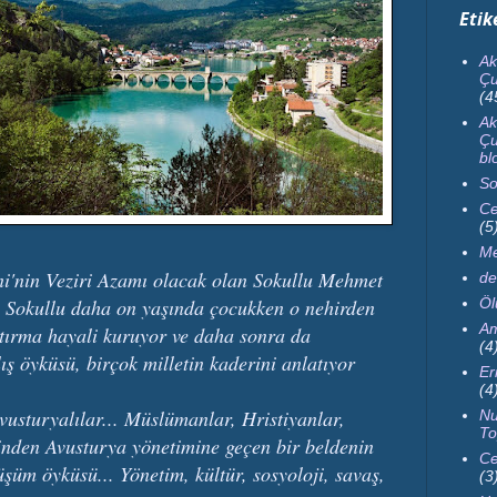
Etik
Ak
Çu
(4
Ak
Çu
bl
So
Ce
(5
Me
ni'nin Veziri Azamı olacak olan Sokullu Mehmet
de
.
Sokullu daha on yaşında çocukken o nehirden
Ö
Am
tırma hayali kuruyor ve daha sonra da
(4
ş öyküsü, birçok milletin kaderini anlatıyor
Er
(4
Avusturyalılar... Müslümanlar, Hristiyanlar,
Nu
To
inden Avusturya yönetimine geçen bir beldenin
Ce
üşüm öyküsü... Yönetim, kültür, sosyoloji, savaş,
(3