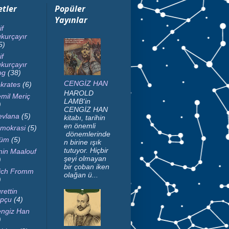
etler
Popüler
Yayınlar
if
kurçayır
5)
if
kurçayır
og
(38)
CENGİZ HAN
krates
(6)
HAROLD
mil Meriç
LAMB'in
)
CENGİZ HAN
vlana
(5)
kitabı, tarihin
en önemli
mokrasi
(5)
dönemlerinde
lüm
(5)
n birine ışık
tutuyor. Hiçbir
in Maalouf
şeyi olmayan
)
bir çoban iken
ich Fromm
olağan ü...
)
rettin
pçu
(4)
ngiz Han
)