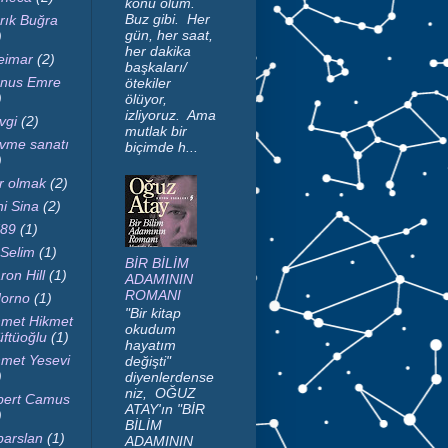
konu ölüm.
Buz gibi. Her
rık Buğra
gün, her saat,
)
her dakika
imar
(2)
başkaları/
nus Emre
ötekiler
)
ölüyor,
izliyoruz. Ama
vgi
(2)
mutlak bir
vme sanatı
biçimde h...
)
r olmak
(2)
ni Sina
(2)
89
(1)
 Selim
(1)
BİR BİLİM
ron Hill
(1)
ADAMININ
ROMANI
orno
(1)
"Bir kitap
met Hikmet
okudum
ftüoğlu
(1)
hayatım
met Yesevi
değişti"
)
diyenlerdense
niz, OĞUZ
bert Camus
ATAY'ın "BİR
)
BİLİM
parslan
(1)
ADAMININ