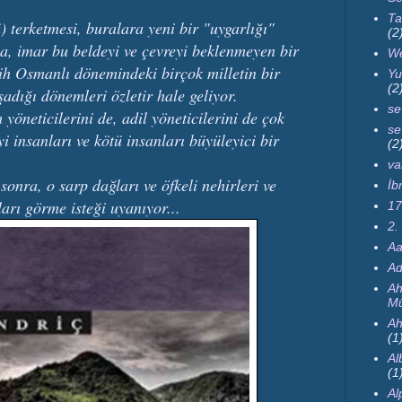
Ta
 terketmesi, buralara yeni bir "uygarlığı"
(2
ama, imar bu beldeyi ve çevreyi beklenmeyen bir
We
ih Osmanlı dönemindeki birçok milletin bir
Yu
(2
adığı dönemleri özletir hale geliyor.
se
yöneticilerini de, adil yöneticilerini de çok
se
yi insanları ve kötü insanları büyüleyici bir
(2
va
nra, o sarp dağları ve öfkeli nehirleri ve
İb
ları görme isteği uyanıyor...
17
2.
Aa
Ad
Ah
Mü
Ah
(1
Al
(1
Al