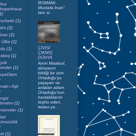
ROMANI-
thur
Mustafa İnan"
hopenhaue
tam si...
1)
schwitz
(1)
dın
(1)
lzac
(1)
 Ülke
(1)
ÇİVİSİ
da
(1)
ÇIKMIŞ
sbeq
(1)
DÜNYA
yük
Amin Maalouf,
kender
(1)
dünyanın
bildiği bir isim.
rpeDiem
Ortadoğu'yu
)
yaşayan ve
nab-ı Aşk
anlatan adam.
)
Ortadoğu'nun
hastalıklarını
ngiz
teşhis eden,
tmatov
(1)
tedavi yo...
nemeler
(1)
ital
ümsüzlük
)
st
(1)