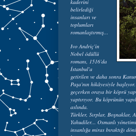
kaderini
belirlediği
insanları ve
toplumları
romanlaştırmış...
Ivo Andriç'in
Nobel ödüllü
romanı, 1516'da
İstanbul'a
getirilen ve daha sonra Kanu
Paşa'nın hikâyesiyle başlıyor
geçerken oraya bir köprü yap
yaptırıyor.
Bu köprünün yapılı
aslında.
Türkler, Sırplar, Boşnaklar, 
Yahudiler... Osmanlı yönetim
insanlığa miras bıraktığı dön