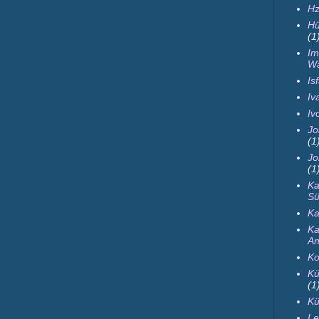
Hz
Hü
(1
Im
Wa
Is
Iva
Iv
Jo
(1
Jo
(1
Ka
Sü
Ka
Ka
An
Ko
Kü
(1
Kü
Le