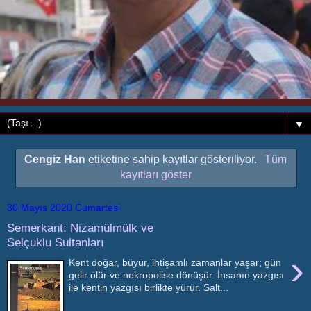
▼
Cengiz Han
etiketine sahip kayıtlar gösteriliyor.
Tüm
kayıtları göster
30 Mayıs 2020 Cumartesi
Semerkant: Nizamülmülk ve
Selçuklu Sultanları
›
Kent doğar, büyür, ihtişamlı zamanlar yaşar; gün
gelir ölür ve nekropolise dönüşür. İnsanın yazgısı
ile kentin yazgısı birlikte yürür. Salt...