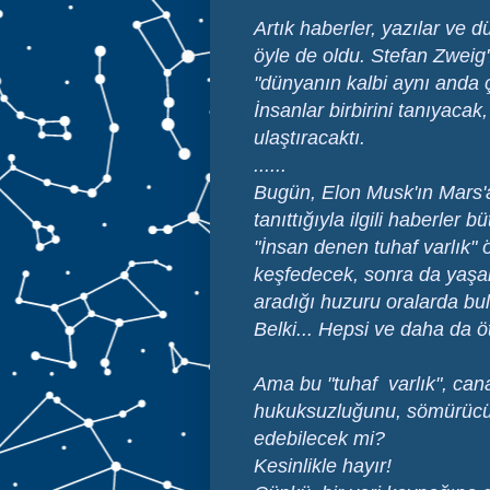
Artık haberler, yazılar ve 
öyle de oldu. Stefan Zweig'
"dünyanın kalbi aynı anda ç
İnsanlar birbirini tanıyacak
ulaştıracaktı.
......
Bugün, Elon Musk'ın Mars'a
tanıttığıyla ilgili haberler
"İnsan denen tuhaf varlık" ö
keşfedecek, sonra da yaşa
aradığı huzuru oralarda bu
Belki... Hepsi ve daha da öt
Ama bu "tuhaf varlık", canava
hukuksuzluğunu, sömürücü 
edebilecek mi?
Kesinlikle hayır!