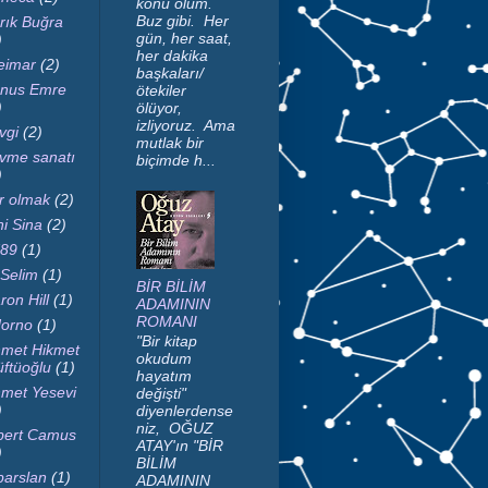
konu ölüm.
Buz gibi. Her
rık Buğra
gün, her saat,
)
her dakika
imar
(2)
başkaları/
nus Emre
ötekiler
)
ölüyor,
izliyoruz. Ama
vgi
(2)
mutlak bir
vme sanatı
biçimde h...
)
r olmak
(2)
ni Sina
(2)
89
(1)
 Selim
(1)
BİR BİLİM
ron Hill
(1)
ADAMININ
ROMANI
orno
(1)
"Bir kitap
met Hikmet
okudum
ftüoğlu
(1)
hayatım
met Yesevi
değişti"
)
diyenlerdense
niz, OĞUZ
bert Camus
ATAY'ın "BİR
)
BİLİM
parslan
(1)
ADAMININ