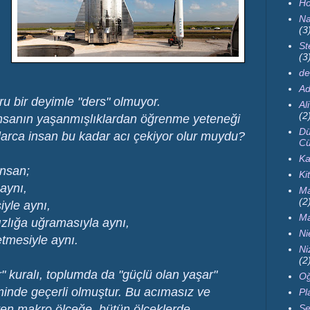
Ho
Na
(3
St
(3
de
Ad
u bir deyimle "ders" olmuyor.
Al
(2
insanın yaşanmışlıklardan öğrenme yeteneği
Dü
larca insan bu kadar acı çekiyor olur muydu?
Cü
Ka
insan;
Ki
 aynı,
Ma
(2
yle aynı,
Ma
zlığa uğramasıyla aynı,
Ni
etmesiyle aynı.
Ni
(2
" kuralı, toplumda da "güçlü olan yaşar"
Oğ
minde geçerli olmuştur. Bu acımasız ve
Pl
Se
kten makro ölçeğe, bütün ölçeklerde