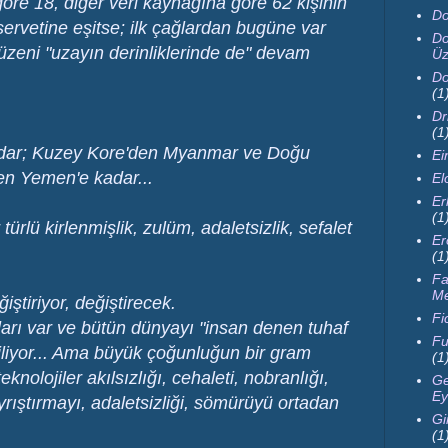
öre 18, diğer veri kaynağına göre 62 kişinin
Do
servetine eşitse; ilk çağlardan bugüne var
Do
üzeni "uzayın derinliklerinde de" devam
Üz
Do
(1
Dr
(1
adar; Kuzey Kore'den Myanmar ve Doğu
Ei
den Yemen'e kadar...
El
Er
(1
ürlü kirlenmişlik, zulüm, adaletsizlik, sefalet
Er
(1
Fa
M
ğiştiriyor, değiştirecek.
Fi
ıtları var ve bütün dünyayı "insan denen tuhaf
Fu
iliyor... Ama büyük çoğunluğun bir gram
(1
eknolojiler akılsızlığı, cehaleti, nobranlığı,
Ge
Ey
 ayrıştırmayı, adaletsizliği, sömürüyü ortadan
Gi
(1