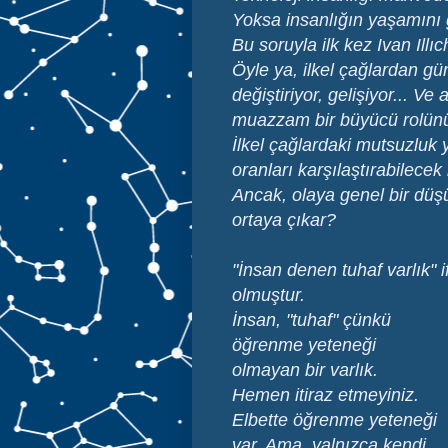
Yoksa insanlığın yaşamını g
Bu soruyla ilk kez Ivan Illı
Öyle ya, ilkel çağlardan gü
değiştiriyor, gelişiyor... 
muazzam bir büyücü rolün
İlkel çağlardaki mutsuzluk
oranları karşılaştırabilecek
Ancak, olaya genel bir düşü
ortaya çıkar?
"İnsan denen tuhaf varlık" 
olmuştur.
İnsan, "tuhaf" çünkü
öğrenme yeteneği
olmayan bir varlık.
Hemen itiraz etmeyiniz.
Elbette öğrenme yeteneği
var. Ama, yalnızca kendi