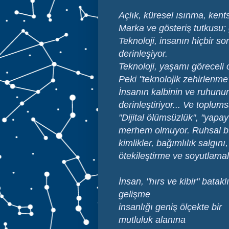
Açlık, küresel ısınma, kents
Marka ve gösteriş tutkusu; 
Teknoloji, insanın hiçbir so
derinleşiyor.
Teknoloji, yaşamı göreceli o
Peki "teknolojik zehirlenm
İnsanın kalbinin ve ruhunun
derinleştiriyor... Ve toplu
"Dijital ölümsüzlük", "yapay
merhem olmuyor. Ruhsal bu
kimlikler, bağımlılık salgın
ötekileştirme ve soyutlamal
İnsan, "hırs ve kibir" batak
gelişme
insanlığı geniş ölçekte bir
mutluluk alanına