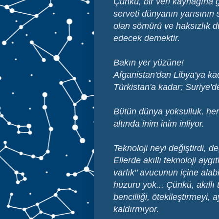
Çünkü, bir veri kaynağına g
serveti dünyanın yarısının 
olan sömürü ve haksızlık d
edecek demektir.
Bakın yer yüzüne!
Afganistan'dan Libya'ya k
Türkistan'a kadar; Suriye'
Bütün dünya yoksulluk, her t
altında inim inim inliyor.
Teknoloji neyi değiştirdi, de
Ellerde akıllı teknoloji ayg
varlık" avucunun içine alab
huzuru yok... Çünkü, akıllı t
bencilliği, ötekileştirmeyi,
kaldırmıyor.