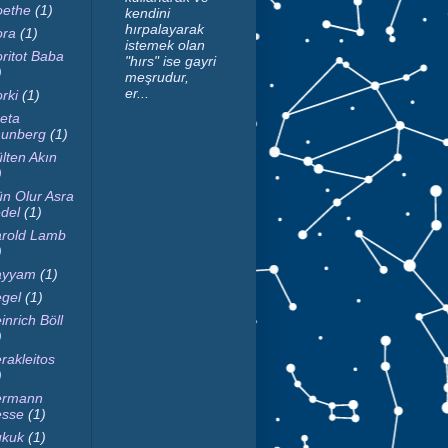
ethe
(1)
kendini
hırpalayarak
ra
(1)
istemek olan
ritot Baba
"hırs" ise gayri
)
meşrudur,
er...
rki
(1)
eta
unberg
(1)
lten Akın
)
n Olur Asra
del
(1)
rold Lamb
)
ayyam
(1)
gel
(1)
inrich Böll
)
rakleitos
)
ermann
sse
(1)
kuk
(1)