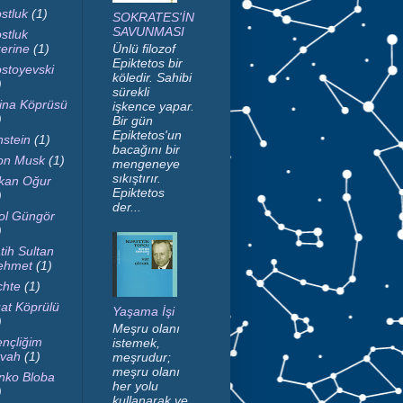
stluk
(1)
SOKRATES'İN
SAVUNMASI
stluk
erine
(1)
Ünlü filozof
Epiktetos bir
stoyevski
köledir. Sahibi
)
sürekli
ina Köprüsü
işkence yapar.
)
Bir gün
Epiktetos'un
nstein
(1)
bacağını bir
on Musk
(1)
mengeneye
sıkıştırır.
kan Oğur
Epiktetos
)
der...
ol Güngör
)
tih Sultan
ehmet
(1)
chte
(1)
at Köprülü
Yaşama İşi
)
Meşru olanı
nçliğim
istemek,
vah
(1)
meşrudur;
meşru olanı
nko Bloba
her yolu
)
kullanarak ve