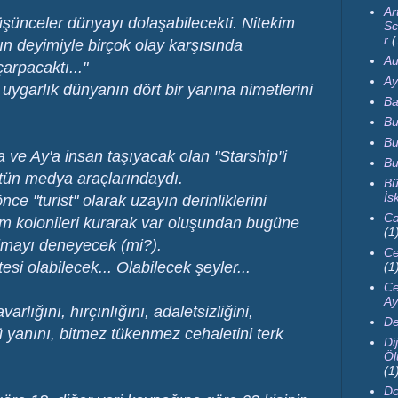
Ar
düşünceler dünyayı dolaşabilecekti. Nitekim
Sc
r
(
ın deyimiyle birçok olay karşısında
Au
arpacaktı..."
Ay
, uygarlık dünyanın dört bir yanına nimetlerini
Ba
Bu
Bu
 ve Ay'a insan taşıyacak olan "Starship"i
Bu
 bütün medya araçlarındaydı.
Bü
İs
nce "turist" olarak uzayın derinliklerini
Ca
m kolonileri kurarak var oluşundan bugüne
(1
lmayı deneyecek (mi?).
Ce
esi olabilecek... Olabilecek şeyler...
(1
Ce
Ay
rlığını, hırçınlığını, adaletsizliğini,
De
yanını, bitmez tükenmez cehaletini terk
Dij
Öl
(1
Do