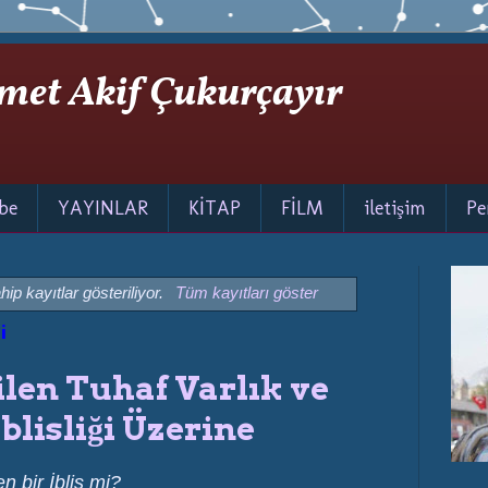
met Akif Çukurçayır
be
YAYINLAR
KİTAP
FİLM
iletişim
Pe
hip kayıtlar gösteriliyor.
Tüm kayıtları göster
i
ilen Tuhaf Varlık ve
blisliği Üzerine
n bir İblis mi?