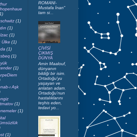
ROMANI-
thur
Mustafa İnan"
hopenhaue
tam si...
1)
schwitz
(1)
dın
(1)
lzac
(1)
 Ülke
(1)
ÇİVİSİ
da
(1)
ÇIKMIŞ
sbeq
(1)
DÜNYA
yük
Amin Maalouf,
kender
(1)
dünyanın
bildiği bir isim.
rpeDiem
Ortadoğu'yu
)
yaşayan ve
nab-ı Aşk
anlatan adam.
)
Ortadoğu'nun
hastalıklarını
ngiz
teşhis eden,
tmatov
(1)
tedavi yo...
nemeler
(1)
ital
ümsüzlük
)
st
(1)