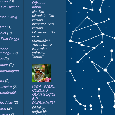
bbes
(3)
Öğrenen
İnsan
zım Hikmet
)
İlim ilim
bilmektir, İlim
efan Zweig
kendin
)
bilmektir. Sen
vlet
(3)
kendin
bilmezsen, Bu
alet
(2)
nice
i Fuat Başgil
okumaktır?
)
Yunus Emre
Bu aralar
cane
yalnızca
ndioğlu
(2)
"insan" ...
nt
(2)
taplar
(2)
nkrutlaşma
)
rx
(2)
HAYAT KALICI
etzsche
(2)
ÇÖZÜMÜ
zamülmülk
OLAN GEÇİCİ
)
BİR
uz Atay
(2)
DURUMDUR?
Oldukça
aton
(2)
soğuk bir
neca
(2)