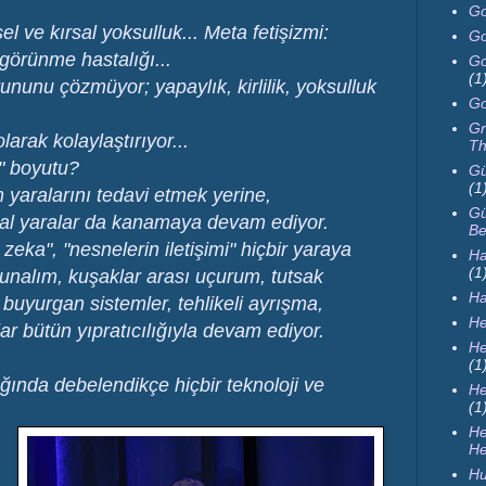
Go
el ve kırsal yoksulluk... Meta fetişizmi:
Go
görünme hastalığı...
Go
(1
rununu çözmüyor; yapaylık, kirlilik, yoksulluk
Go
Gr
larak kolaylaştırıyor...
Th
e" boyutu?
Gü
(1
 yaralarını tedavi etmek yerine,
Gü
msal yaralar da kanamaya devam ediyor.
Be
 zeka", "nesnelerin iletişimi" hiçbir yaraya
Ha
(1
nalım, kuşaklar arası uçurum, tutsak
H
ı, buyurgan sistemler, tehlikeli ayrışma,
He
ar bütün yıpratıcılığıyla devam ediyor.
He
(1
lığında debelendikçe hiçbir teknoloji ve
He
(1
H
He
Hu