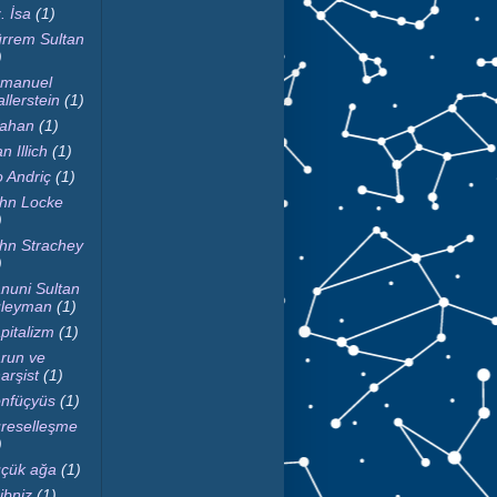
. İsa
(1)
rrem Sultan
)
manuel
llerstein
(1)
fahan
(1)
n Illich
(1)
o Andriç
(1)
hn Locke
)
hn Strachey
)
nuni Sultan
leyman
(1)
pitalizm
(1)
run ve
arşist
(1)
nfüçyüs
(1)
reselleşme
)
çük ağa
(1)
ibniz
(1)