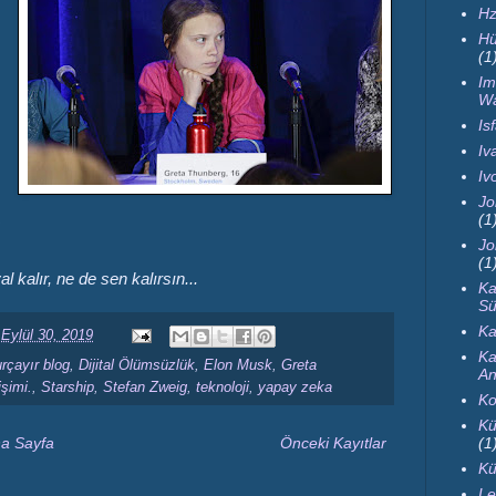
Hz
Hü
(1
Im
Wa
Is
Iva
Iv
Jo
(1
Jo
(1
al kalır, ne de sen kalırsın...
Ka
Sü
Ka
 Eylül 30, 2019
Ka
rçayır blog
,
Dijital Ölümsüzlük
,
Elon Musk
,
Greta
An
işimi.
,
Starship
,
Stefan Zweig
,
teknoloji
,
yapay zeka
Ko
Kü
a Sayfa
Önceki Kayıtlar
(1
Kü
Le