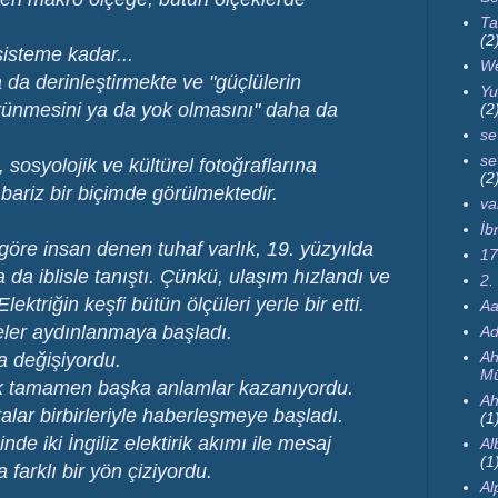
Ta
(2
isteme kadar...
We
da derinleştirmekte ve "güçlülerin
Yu
ürünmesini ya da yok olmasını" daha da
(2
se
se
sosyolojik ve kültürel fotoğraflarına
(2
bariz bir biçimde görülmektedir.
va
İb
öre insan denen tuhaf varlık, 19. yüzyılda
17
a da iblisle tanıştı. Çünkü, ulaşım hızlandı ve
2.
ktriğin keşfi bütün ölçüleri yerle bir etti.
Aa
eler aydınlanmaya başladı.
Ad
Ah
a değişiyordu.
Mü
k tamamen başka anlamlar kazanıyordu.
Ah
talar birbirleriyle haberleşmeye başladı.
(1
nde iki İngiliz elektirik akımı ile mesaj
Al
(1
 farklı bir yön çiziyordu.
Al