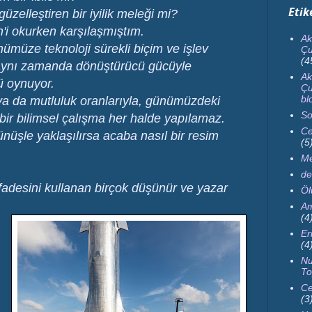
Etik
üzelleştiren bir iyilik meleği mi?
ch'i okurken karşılaşmıştım.
Ak
nümüze teknoloji sürekli biçim ve işlev
Çu
(4
Ve aynı zamanda dönüştürücü gücüyle
Ak
ü oynuyor.
Çu
bl
 ya da mutluluk oranlarıyla, günümüzdeki
So
 bir bilimsel çalışma her halde yapılamaz.
Ce
nüşle yaklaşılırsa acaba nasıl bir resim
(5
Me
de
ifadesini kullanan birçok düşünür ve yazar
Ö
Am
(4
Er
(4
Nu
To
Ce
(3