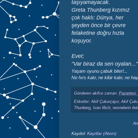
taşıyamayacak.
Greta Thunberg kızımız
çok haklı: Dünya, her
şeyden önce bir çevre
felaketine doğru hızla
koşuyor.
Evet;
"Var biraz da sen oyalan..."
Yaşam oyunu çabuk biter!...
Ne hırs kalır, ne kibir kalır, ne hay
Gönderen
akifce
zaman:
Pazartesi,
Etiketler:
Akif Çukurçayır
,
Akif Çuku
Thunberg
,
Ivan Illich
,
nesnelerin ilet
An
Kaydol:
Kayıtlar (Atom)