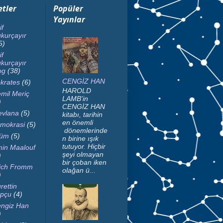
etler
Popüler
Yayınlar
if
kurçayır
5)
if
kurçayır
og
(38)
CENGİZ HAN
krates
(6)
HAROLD
mil Meriç
LAMB'in
)
CENGİZ HAN
vlana
(5)
kitabı, tarihin
en önemli
mokrasi
(5)
dönemlerinde
lüm
(5)
n birine ışık
tutuyor. Hiçbir
in Maalouf
şeyi olmayan
)
bir çoban iken
ich Fromm
olağan ü...
)
rettin
pçu
(4)
ngiz Han
)