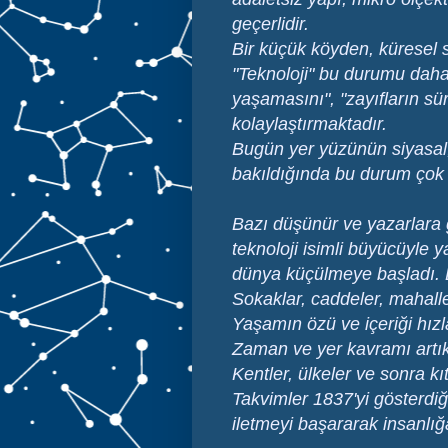
geçerlidir.
Bir küçük köyden, küresel s
"Teknoloji" bu durumu daha 
yaşamasını", "zayıfların s
kolaylaştırmaktadır.
Bugün yer yüzünün siyasal, 
bakıldığında bu durum çok 
Bazı düşünür ve yazarlara g
teknoloji isimli büyücüyle y
dünya küçülmeye başladı. Ele
Sokaklar, caddeler, mahall
Yaşamın özü ve içeriği hızl
Zaman ve yer kavramı artı
Kentler, ülkeler ve sonra kı
Takvimler 1837'yi gösterdiği
iletmeyi başararak insanlığa