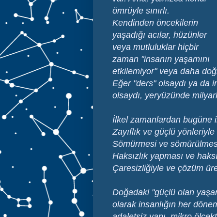
ömrüyle sınırlı.
Kendinden öncekilerin
yaşadığı acılar, hüzünler
veya mutluluklar hiçbir
zaman "insanın yaşamını
etkilemiyor" veya daha doğr
Eğer "ders" olsaydı ya da 
olsaydı, yeryüzünde milyar
İlkel zamanlardan bugüne 
Zayıflık ve güçlü yönleriyle
Sömürmesi ve sömürülmesi
Haksızlık yapması ve haksı
Çaresizliğiyle ve çözüm ür
Doğadaki "güçlü olan yaşar
olarak insanlığın her döne
adaletsiz yapı, mikro ölçe