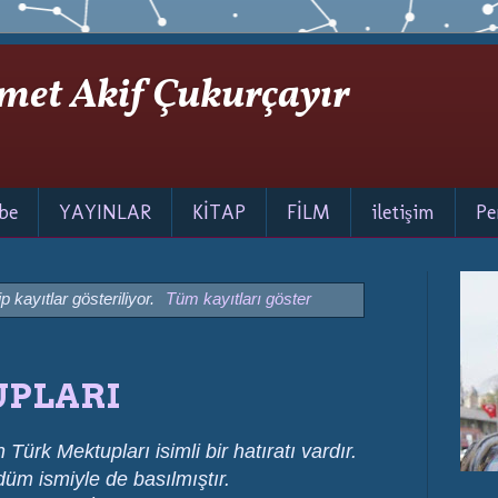
met Akif Çukurçayır
be
YAYINLAR
KİTAP
FİLM
iletişim
Pe
p kayıtlar gösteriliyor.
Tüm kayıtları göster
PLARI
Türk Mektupları isimli bir hatıratı vardır.
düm ismiyle de basılmıştır.