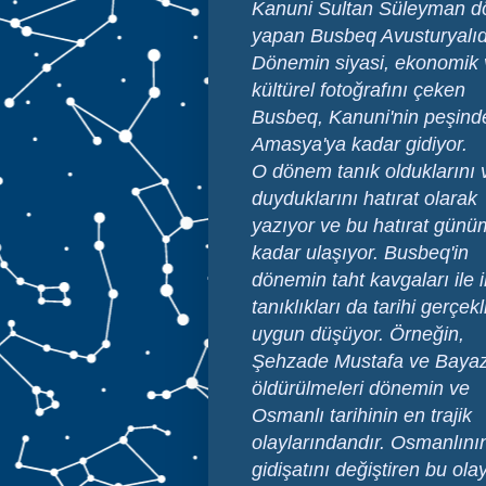
Kanuni Sultan Süleyman dön
yapan Busbeq Avusturyalıd
Dönemin siyasi, ekonomik 
kültürel fotoğrafını çeken
Busbeq, Kanuni'nin peşind
Amasya'ya kadar gidiyor.
O dönem tanık olduklarını 
duyduklarını hatırat olarak
yazıyor ve bu hatırat gün
kadar ulaşıyor. Busbeq'in
dönemin taht kavgaları ile il
tanıklıkları da tarihi gerçekl
uygun düşüyor. Örneğin,
Şehzade Mustafa ve Bayaz
öldürülmeleri dönemin ve
Os
manlı tarihinin en trajik
olaylarındandır. Osmanlını
gidişatını değiştiren bu olay