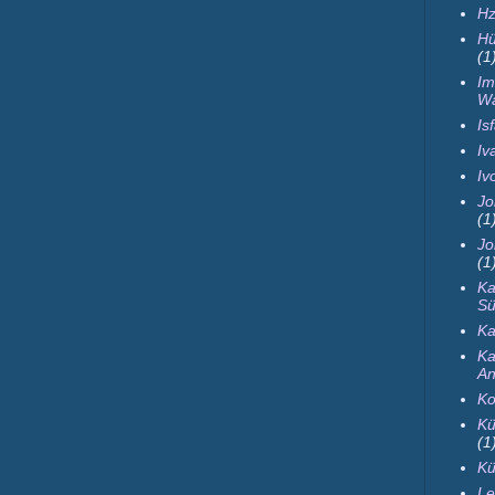
Hz
Hü
(1
Im
Wa
Is
Iva
Iv
Jo
(1
Jo
(1
Ka
Sü
Ka
Ka
An
Ko
Kü
(1
Kü
Le