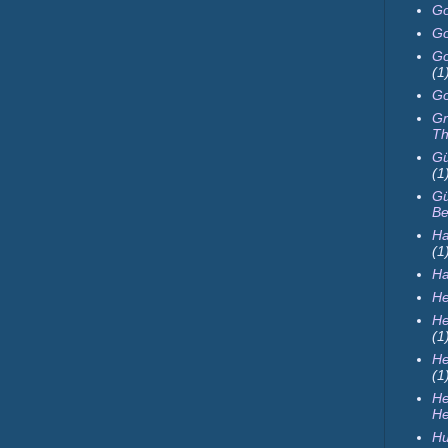
Go
Go
Go
(1
Go
Gr
Th
Gü
(1
Gü
Be
Ha
(1
H
He
He
(1
He
(1
H
He
Hu