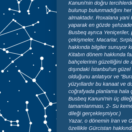
Kanuni'nin doğru tercihlerd
bulunup bulunmadığını her 
almaktadır. Roxalana yani 
yaparak en gözde şehzadel
Busbeq ayrıca Yeniçeriler, 
çekişmeler, Macarlar, Sırpl
hakkında bilgiler sunuyor k
Kitabın dönem hakkında farkl
bahçelerinin güzelliğini de
dışındaki İstanbul'un güzel
olduğunu anlatıyor ve "Bura
yüzyıllardır bu kanaat ve 
coğrafyada planlama hala çok
Busbeq Kanuni'nin üç dileği
tamamlanması, 2- Su kemerle
dileği gerçekleşmiyor.)
Yazar, o dönemin İran ve Gü
özellikle Gürcistan hakkın