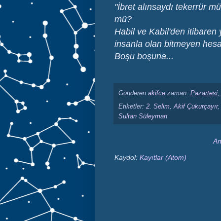
"İbret alınsaydı tekerrür
mü?
Habil ve Kabil'den itibare
insanla olan bitmeyen hesab
Boşu boşuna...
Gönderen
akifce
zaman:
Pazartesi,
Etiketler:
2. Selim
,
Akif Çukurçayır
Sultan Süleyman
An
Kaydol:
Kayıtlar (Atom)