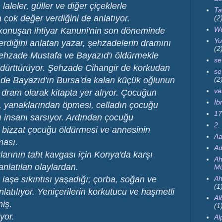
laleler, güller ve diğer çiçeklerle
Ta
 çok değer verdiğini de anlatıyor.
(2
We
z konuşan ihtiyar Kanuni'nin son döneminde
Yu
erdiğini anlatan yazar, şehzadelerin dramını
(2
Şehzade Mustafa ve Bayazıd'ı öldürmekle
se
öldürttürüyor. Şehzade Cihangir de korkudan
se
(2
ade Bayazıd'ın Bursa'da kalan küçük oğlunun
va
r dram olarak kitapta yer alıyor. Çocuğun
İb
, yanaklarından öpmesi, celladın çocuğu
17
 insanı sarsıyor. Ardından çocuğu
2.
 bizzat çocuğu öldürmesi ve annesinin
Aa
tması.
Ad
larının taht kavgası için Konya'da karşı
Ah
anlatılan olaylardan.
Mü
Ah
iaşe sıkıntısı yaşadığı; çorba, soğan ve
(1
nlatılıyor. Yeniçerilerin korkutucu ve haşmetli
Al
miş.
(1
yor.
Al