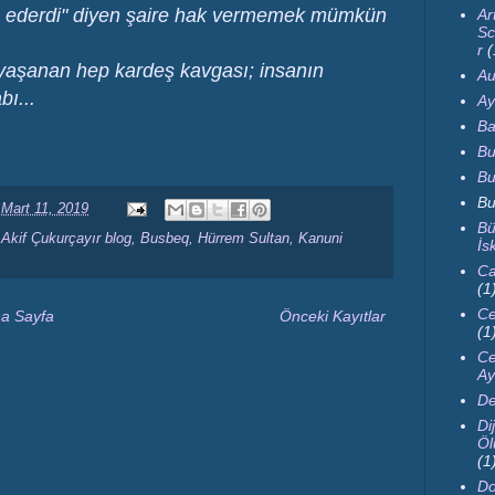
 mü ederdi" diyen şaire hak vermemek mümkün
Ar
Sc
r
(
n yaşanan hep kardeş kavgası; insanın
Au
ı...
Ay
Ba
Bu
Bu
Bu
 Mart 11, 2019
Bü
,
Akif Çukurçayır blog
,
Busbeq
,
Hürrem Sultan
,
Kanuni
İs
Ca
(1
Ce
a Sayfa
Önceki Kayıtlar
(1
Ce
Ay
De
Dij
Öl
(1
Do