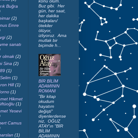
konu ölüm.
Buz gibi. Her
rık Buğra
gün, her saat,
)
her dakika
imar
(2)
başkaları/
nus Emre
ötekiler
)
ölüyor,
izliyoruz. Ama
vgi
(2)
mutlak bir
vme sanatı
biçimde h...
)
r olmak
(2)
ni Sina
(2)
89
(1)
 Selim
(1)
BİR BİLİM
ron Hill
(1)
ADAMININ
ROMANI
orno
(1)
"Bir kitap
met Hikmet
okudum
ftüoğlu
(1)
hayatım
met Yesevi
değişti"
)
diyenlerdense
niz, OĞUZ
bert Camus
ATAY'ın "BİR
)
BİLİM
parslan
(1)
ADAMININ