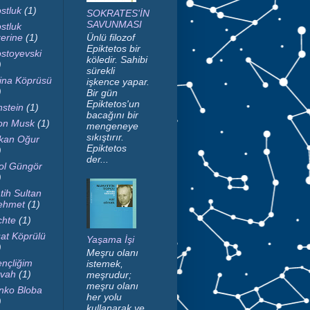
stluk
(1)
SOKRATES'İN
SAVUNMASI
stluk
erine
(1)
Ünlü filozof
Epiktetos bir
stoyevski
köledir. Sahibi
)
sürekli
ina Köprüsü
işkence yapar.
)
Bir gün
Epiktetos'un
nstein
(1)
bacağını bir
on Musk
(1)
mengeneye
sıkıştırır.
kan Oğur
Epiktetos
)
der...
ol Güngör
)
tih Sultan
ehmet
(1)
chte
(1)
at Köprülü
Yaşama İşi
)
Meşru olanı
nçliğim
istemek,
vah
(1)
meşrudur;
meşru olanı
nko Bloba
her yolu
)
kullanarak ve