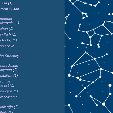
. İsa
(1)
rrem Sultan
)
manuel
llerstein
(1)
fahan
(1)
n Illich
(1)
o Andriç
(1)
hn Locke
)
hn Strachey
)
nuni Sultan
leyman
(1)
pitalizm
(1)
run ve
arşist
(1)
nfüçyüs
(1)
reselleşme
)
çük ağa
(1)
ibniz
(1)