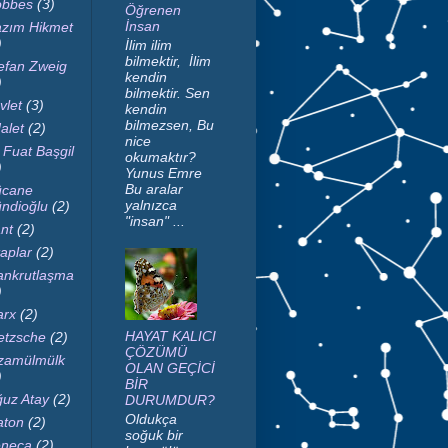
bbes
(3)
Öğrenen
İnsan
zım Hikmet
)
İlim ilim
bilmektir, İlim
efan Zweig
kendin
)
bilmektir. Sen
vlet
(3)
kendin
bilmezsen, Bu
alet
(2)
nice
i Fuat Başgil
okumaktır?
)
Yunus Emre
Bu aralar
cane
yalnızca
ndioğlu
(2)
"insan" ...
nt
(2)
taplar
(2)
nkrutlaşma
)
rx
(2)
HAYAT KALICI
etzsche
(2)
ÇÖZÜMÜ
zamülmülk
OLAN GEÇİCİ
)
BİR
uz Atay
(2)
DURUMDUR?
Oldukça
aton
(2)
soğuk bir
neca
(2)