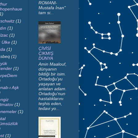
ROMANI-
thur
Mustafa İnan"
hopenhaue
tam si...
1)
schwitz
(1)
dın
(1)
lzac
(1)
 Ülke
(1)
ÇİVİSİ
da
(1)
ÇIKMIŞ
sbeq
(1)
DÜNYA
yük
Amin Maalouf,
kender
(1)
dünyanın
bildiği bir isim.
rpeDiem
Ortadoğu'yu
)
yaşayan ve
nab-ı Aşk
anlatan adam.
)
Ortadoğu'nun
hastalıklarını
ngiz
teşhis eden,
tmatov
(1)
tedavi yo...
nemeler
(1)
ital
ümsüzlük
)
st
(1)