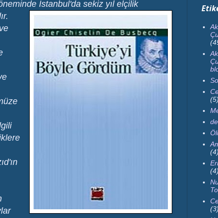
eminde İstanbul'da sekiz yıl elçilik
Etik
ır.
Ak
ve
Çu
(4
e
Ak
Çu
bl
ve
So
Ce
(5
ümüze
Me
de
gili
Ö
iklere
Am
(4
ıd'ın
Er
(4
Nu
To
n
Ce
(3
lar