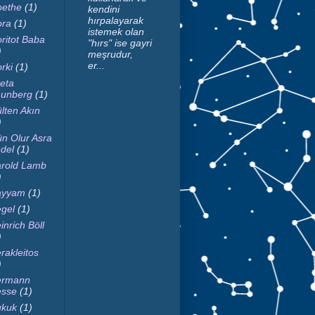
ethe
(1)
kendini
hırpalayarak
ra
(1)
istemek olan
ritot Baba
"hırs" ise gayri
)
meşrudur,
er...
rki
(1)
eta
unberg
(1)
lten Akın
)
n Olur Asra
del
(1)
rold Lamb
)
ayyam
(1)
gel
(1)
inrich Böll
)
rakleitos
)
ermann
sse
(1)
kuk
(1)