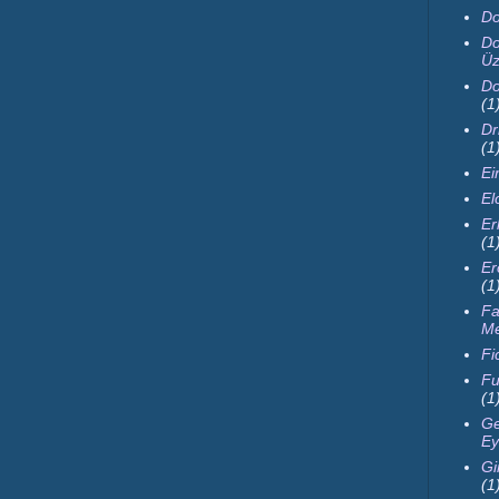
Do
Do
Üz
Do
(1
Dr
(1
Ei
El
Er
(1
Er
(1
Fa
M
Fi
Fu
(1
Ge
Ey
Gi
(1