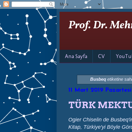
Prof. Dr. Meh
Ana Sayfa
CV
YouTu
Busbeq
etiketine sahi
11 Mart 2019 Pazartesi
TÜRK MEKTU
Ogier Chiselin de Busbeq'in 
Kitap, Türkiye'yi Böyle Gör