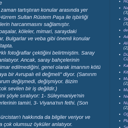
Ho
e
Na
zaman tartıştıran konular arasında yer
(3
Hürrem Sultan Rüstem Paşa ile işbirliği
St
(3
erin harcanmasını sağlamıştır.
de
paşalar, köleler, mimari, saraydaki
Ad
ar, Bulgarlar ve veba gibi önemli konular
Al
itapta.
(2
ı fotoğraflar çektiğini belirtmiştim. Saray
Dü
Cü
 anlatıyor. Ancak, saray bahçelerinin
Ka
 imar edilmediğini, genel olarak imarının kötü
Ki
ya bir Avrupalı eli değmeli" diyor. (Sanırım
Ma
durum değişmedi, değişmiyor. Bizim
(2
 sevilen bir iş değildir.)
Ma
ni şöyle sıralıyor: 1- Süleymaniye'nin
Ni
rinin tamiri, 3- Viyana'nın fethi. (Son
Ni
(2
Oğ
rcistan'ı hakkında da bilgiler veriyor ve
Pl
da çok olumsuz öyküler anlatıyor.
Se