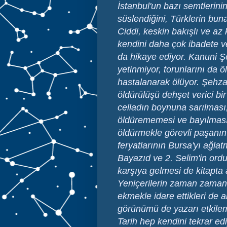
İstanbul'un bazı semtlerinin 
süslendiğini, Türklerin buna
Ciddi, keskin bakışlı ve a
kendini daha çok ibadete v
da hikaye ediyor. Kanuni 
yetinmiyor, torunlarını da 
hastalanarak ölüyor. Şehz
öldürülüşü dehşet verici bi
celladın boynuna sarılması
öldürememesi ve bayılması
öldürmekle görevli paşanın
feryatlarının Bursa'yı ağla
Bayazıd ve 2. Selim'in ordu
karşıya gelmesi de kitapta 
Yeniçerilerin zaman zaman 
ekmekle idare ettikleri de a
görünümü de yazarı etkile
Tarih hep kendini tekrar edi