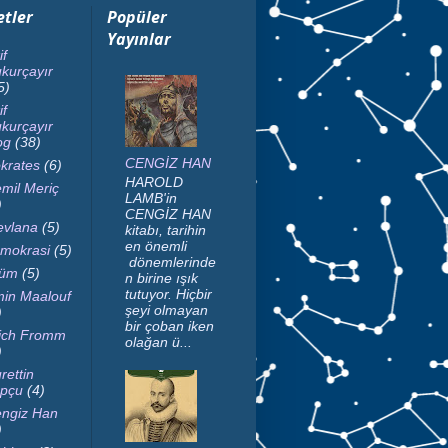
etler
Popüler
Yayınlar
if
kurçayır
5)
if
kurçayır
og
(38)
CENGİZ HAN
krates
(6)
HAROLD
mil Meriç
LAMB'in
)
CENGİZ HAN
vlana
(5)
kitabı, tarihin
en önemli
mokrasi
(5)
dönemlerinde
lüm
(5)
n birine ışık
tutuyor. Hiçbir
in Maalouf
şeyi olmayan
)
bir çoban iken
ich Fromm
olağan ü...
)
rettin
pçu
(4)
ngiz Han
)