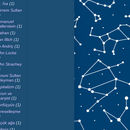
. İsa
(1)
rrem Sultan
)
manuel
llerstein
(1)
fahan
(1)
n Illich
(1)
o Andriç
(1)
hn Locke
)
hn Strachey
)
nuni Sultan
leyman
(1)
pitalizm
(1)
run ve
arşist
(1)
nfüçyüs
(1)
reselleşme
)
çük ağa
(1)
ibniz
(1)