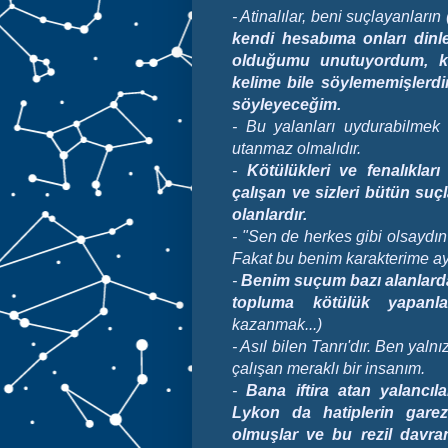
-
Atinalılar, beni suçlayanların (
kendi hesabıma onları dinler
olduğumu unutuyordum, ke
kelime bile söylememişlerd
söyleyeceğim.
- Bu yalanları uydurabilmek
utanmaz olmalıdır.
-
Kötülükleri ve fenalıklar
çalışan ve sizleri bütün suç
olanlardır.
- "Sen de herkes gibi olsaydı
Fakat bu benim karakterime ayk
-
Benim suçum bazı alanlarda f
topluma kötülük yapanla
kazanmak...)
- Asıl bilen Tanrı'dır. Ben yal
çalışan meraklı bir insanım.
-
Bana iftira atan yalancıla
Lykon da hatiplerin garez
olmuşlar ve bu rezil davran