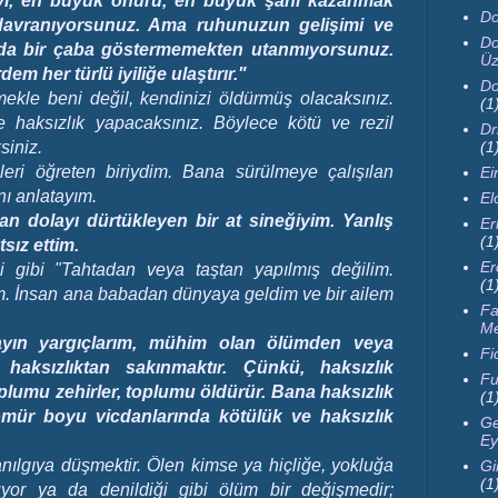
ı, en büyük onuru, en büyük şanı kazanmak
Do
e davranıyorsunuz. Ama ruhunuzun gelişimi ve
Do
nda bir çaba göstermemekten utanmıyorsunuz.
Üz
m her türlü iyiliğe ulaştırır."
Do
ekle beni değil, kendinizi öldürmüş olacaksınız.
(1
 haksızlık yapacaksınız. Böylece kötü ve rezil
Dr
(1
siniz.
eri öğreten biriydim. Bana sürülmeye çalışılan
Ei
nı anlatayım.
El
dan dolayı dürtükleyen bir at sineğiyim. Yanlış
Er
(1
sız ettim.
Er
 gibi "Tahtadan veya taştan yapılmış değilim.
(1
m. İnsan ana babadan dünyaya geldim ve bir ailem
Fa
M
ayın yargıçlarım, mühim olan ölümden veya
Fi
haksızlıktan sakınmaktır. Çünkü, haksızlık
Fu
plumu zehirler, toplumu öldürür. Bana haksızlık
(1
ömür boyu vicdanlarında kötülük ve haksızlık
Ge
Ey
nılgıya düşmektir. Ölen kimse ya hiçliğe, yokluğa
Gi
(1
uyor ya da denildiği gibi ölüm bir değişmedir;