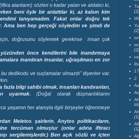
iftira atanların) sözleri o kadar yalan ve aldatıcı ki,
Ta
(2
ken beni öyle bir anlattılar ki, az kalsın kim
We
ndimi tanıyamadım. Fakat onlar doğru tek
Yu
ir. Ama ben hep gerçeği söyledim ve şimdi de
(2
se
 için, doğrusunu söylemek gerekirse insan çok
se
(2
ı yüzünden önce kendilerini bile inandırmaya
va
lamalara inandıran insanlar, uğraşılması en zor
İb
17
n bu dedikodu ve suçlamalar olmazdı" diyenler var.
2.
ırı.
Aa
azla bilgi sahibi olmak, insanları kandıranları,
Ad
rı uyarmak.
(Doğal olarak düşmanlıklarını
Ah
Mü
nızca yaşamın her alanıyla ilgili birşeyler öğrenmeye
Ah
(1
rdan Meletos şairlerin, Anytos politikacıların,
Al
ine tercüman olmuştur (onlar adına iftiracı
(1
ışı sergilemişlerdir.) Ben açık sözlü ve içten
Al