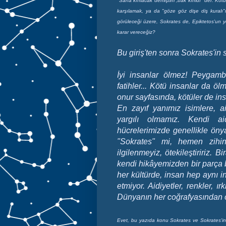
"Sana kırılacak demiştim ,bak kırıldı" der. Kötül
karşılamak, ya da "göze göz dişe diş kuralı"
görüleceği üzere, Sokrates de, Epiktetos'un 
karar vereceğiz?
Bu giriş'ten sonra Sokrates'in
İyi insanlar ölmez! Peygamber
fatihler... Kötü insanlar da öl
onur sayfasında, kötüler de insa
En zayıf yanımız isimlere, aid
yargılı olmamız. Kendi ai
hücrelerimizde genellikle öny
"Sokrates" mi, hemen zihi
ilgilenmeyiz, ötekileştiririz. 
kendi hikâyemizden bir parça 
her kültürde, insan hep aynı in
etmiyor. Aidiyetler, renkler, ı
Dünyanın her coğrafyasından ö
Evet, bu yazıda konu Sokrates ve Sokrates'in ö