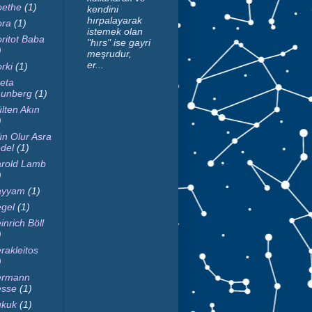
ethe
(1)
kendini
hırpalayarak
ra
(1)
istemek olan
ritot Baba
"hırs" ise gayri
)
meşrudur,
er...
rki
(1)
eta
unberg
(1)
lten Akın
)
n Olur Asra
del
(1)
rold Lamb
)
ayyam
(1)
gel
(1)
inrich Böll
)
rakleitos
)
ermann
sse
(1)
kuk
(1)