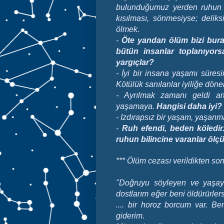
bulunduğumuz yerden ruhun 
kısılması, sönmesiyse; deliks
ölmek.
-
Öte yandan ölüm bizi bura
bütün insanlar toplanıyor
yargıçlar?
-
İyi bir insana yaşamı süres
Kötülük sanılanlar iyiliğe döner
- Ayrılmak zamanı geldi ar
yaşamaya.
Hangisi daha iyi?
- Izdırapsız bir yaşam, yaşan
-
Ruh efendi, beden köledir
ruhun bilincine varanlar ölç
***
Ölüm cezası verildikten son
"Doğruyu söyleyen ve yaşa
dostlarım eğer beni öldürürl
.... bir horoz borcum var. 
giderim.