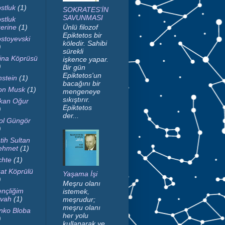
stluk
(1)
SOKRATES'İN
SAVUNMASI
stluk
erine
(1)
Ünlü filozof
Epiktetos bir
stoyevski
köledir. Sahibi
)
sürekli
ina Köprüsü
işkence yapar.
)
Bir gün
Epiktetos'un
nstein
(1)
bacağını bir
on Musk
(1)
mengeneye
sıkıştırır.
kan Oğur
Epiktetos
)
der...
ol Güngör
)
tih Sultan
ehmet
(1)
chte
(1)
at Köprülü
Yaşama İşi
)
Meşru olanı
nçliğim
istemek,
vah
(1)
meşrudur;
meşru olanı
nko Bloba
her yolu
)
kullanarak ve