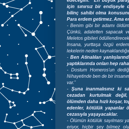
edeceğim: "En büyük paray
için sınırsız bir endişeyl
bilinç sahibi olma konusu
Para erdem getirmez. Ama erde
- Benim gibi bir adamı öldürm
Çünkü, adaletten sapacak ve
Meletos gibileri ödüllendirecek
İnsana, yurttaşa özgü erdeml
lekelerin neden kaynaklandığı
-
Ben Atinalıları yanlışların
yaptıklarında onları hep rahat
- Dostum Homeros'un dediği
Nihayetinde ben de bir insanı
var."
-
Şuna inanmalısınız ki s
cezadan kurtulmak değil, 
ölümden daha hızlı koşar, to
edenler, kötülük yapanlar 
cezasıyla yaşayacaklar.
-
Ölümün kötülük sayılması ya
eriyor, hiçbir şey bilmez ol