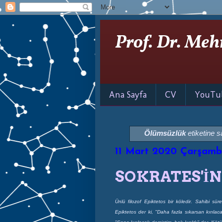
Prof. Dr. Meh
Ana Sayfa
CV
YouTu
Ölümsüzlük
etiketine sa
11 Mart 2020 Çarşam
SOKRATES'İ
Ünlü filozof Epiktetos bir köledir. Sahibi sü
Epiktetos der ki, "Daha fazla sıkarsan kırılac