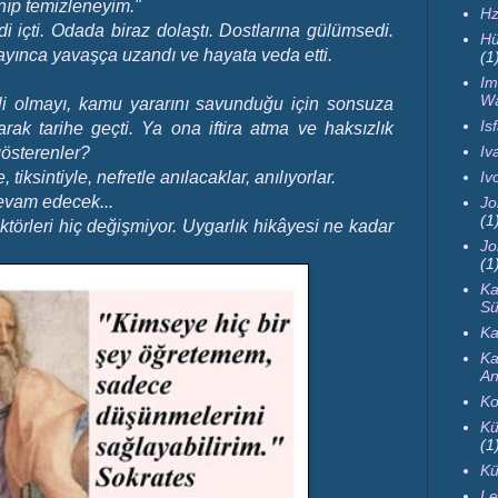
ıp temizleneyim."
Hz
i içti. Odada biraz dolaştı. Dostlarına gülümsedi.
Hü
layınca yavaşça uzandı ve hayata veda etti.
(1
Im
Wa
inçli olmayı, kamu yararını savunduğu için sonsuza
Is
arak tarihe geçti. Ya ona iftira atma ve haksızlık
Iva
 gösterenler?
Iv
tiksintiyle, nefretle anılacaklar, anılıyorlar.
evam edecek...
Jo
(1
ktörleri hiç değişmiyor. Uygarlık hikâyesi ne kadar
Jo
(1
Ka
Sü
Ka
Ka
An
Ko
Kü
(1
Kü
Le