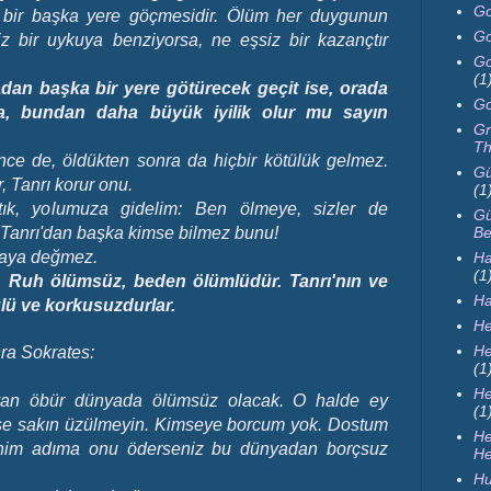
Go
bir başka yere göçmesidir. Ölüm her duygunun
Go
iz bir uykuya benziyorsa, ne eşsiz bir kazançtır
Go
(1
dan başka bir yere götürecek geçit ise, orada
Go
sa, bundan daha büyük iyilik olur mu sayın
Gr
Th
ince de, öldükten sonra da hiçbir kötülük gelmez.
Gü
, Tanrı korur onu.
(1
tık, yolumuza gidelim: Ben ölmeye, sizler de
Gü
Be
Tanrı'dan başka kimse bilmez bunu!
maya değmez.
Ha
(1
. Ruh ölümsüz, beden ölümlüdür. Tanrı'nın ve
H
ülü ve korkusuzdurlar.
He
He
ra Sokrates:
(1
He
yan öbür dünyada ölümsüz olacak. O halde ey
(1
erse sakın üzülmeyin. Kimseye borcum yok. Dostum
H
Benim adıma onu öderseniz bu dünyadan borçsuz
He
Hu