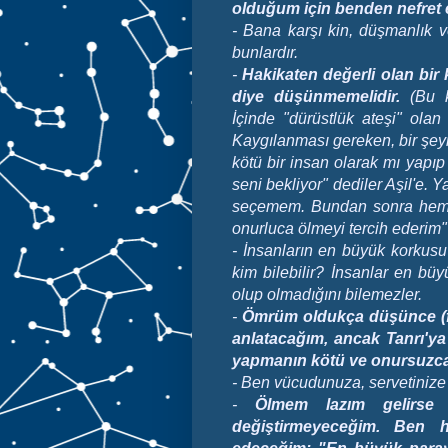
olduğum için benden nefret et
- Bana karşı kin, düşmanlık v
bunlardır.
-
Hakikaten değerli olan bi
diye düşünmemelidir.
(Bu ka
İçinde "dürüstlük ateşi" ol
Kaygılanması gereken, bir şeyi
kötü bir insan olarak mı yapı
seni bekliyor" dediler Aşil'e. 
seçemem. Bundan sonra hemen
onurluca ölmeyi tercih ederim"
- İnsanların en büyük korkusu
kim bilebilir? İnsanlar en büy
olup olmadığını bilemezler.
-
Ömrüm oldukça düşünce (fe
anlatacağım, ancak Tanrı'ya
yapmanın kötü ve onursuzca 
- Ben vücudunuza, servetinize 
-
Ölmem lazım gelirse
değiştirmeyeceğim. Ben 