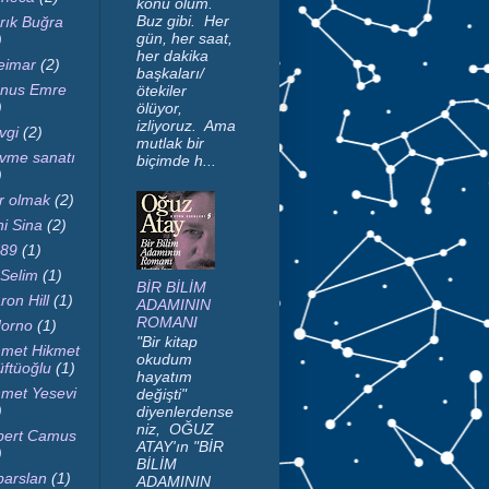
konu ölüm.
Buz gibi. Her
rık Buğra
gün, her saat,
)
her dakika
imar
(2)
başkaları/
nus Emre
ötekiler
)
ölüyor,
izliyoruz. Ama
vgi
(2)
mutlak bir
vme sanatı
biçimde h...
)
r olmak
(2)
ni Sina
(2)
89
(1)
 Selim
(1)
BİR BİLİM
ron Hill
(1)
ADAMININ
ROMANI
orno
(1)
"Bir kitap
met Hikmet
okudum
ftüoğlu
(1)
hayatım
met Yesevi
değişti"
)
diyenlerdense
niz, OĞUZ
bert Camus
ATAY'ın "BİR
)
BİLİM
parslan
(1)
ADAMININ