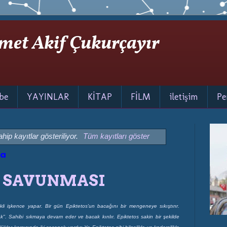
met Akif Çukurçayır
be
YAYINLAR
KİTAP
FİLM
iletişim
Pe
hip kayıtlar gösteriliyor.
Tüm kayıtları göster
ba
N SAVUNMASI
rekli işkence yapar. Bir gün Epiktetos'un bacağını bir mengeneye sıkıştırır.
ak". Sahibi sıkmaya devam eder ve bacak kırılır. Epiktetos sakin bir şekilde