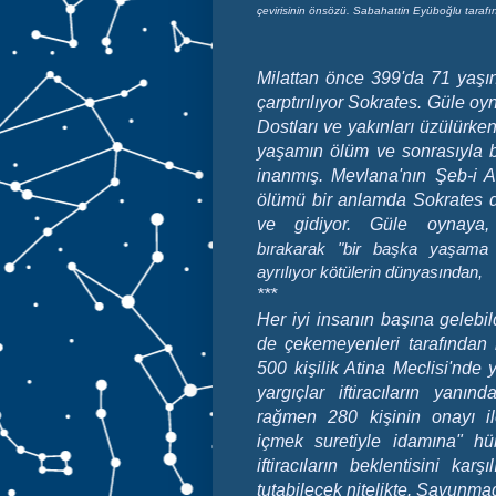
çevirisinin önsözü. Sabahattin Eyüboğlu tarafınd
Milattan önce 399'da 71 yaş
çarptırılıyor Sokrates. Güle oy
Dostları ve yakınları üzülürke
yaşamın ölüm ve sonrasıyla 
inanmış. Mevlana'nın Şeb-i Ar
ölümü bir anlamda Sokrates 
ve gidiyor. Güle oynay
bırakarak "bir başka yaşama 
ayrılıyor kötülerin dünyasından,
***
Her iyi insanın başına gelebil
de çekemeyenleri tarafından i
500 kişilik Atina Meclisi'nde 
yargıçlar iftiracıların yanı
rağmen 280 kişinin onayı il
içmek suretiyle idamına" hü
iftiracıların beklentisini ka
tutabilecek nitelikte. Savunmad