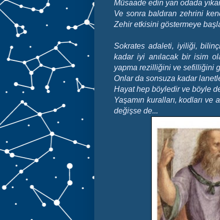
Müsaade edin yan odada yıkan
Ve sonra baldıran zehrini kend
Zehir etkisini göstermeye baş
Sokrates adaleti, iyiliği, bil
kadar iyi anılacak bir isim ol
yapma rezilliğini ve sefilliğini
Onlar da sonsuza kadar lanetle, 
Hayat hep böyledir ve böyle d
Yaşamın kuralları, kodları ve a
değişse de...