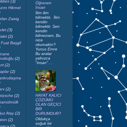
bbes
(3)
Öğrenen
İnsan
zım Hikmet
)
İlim ilim
bilmektir, İlim
efan Zweig
kendin
)
bilmektir. Sen
vlet
(3)
kendin
bilmezsen, Bu
alet
(2)
nice
i Fuat Başgil
okumaktır?
)
Yunus Emre
Bu aralar
cane
yalnızca
ndioğlu
(2)
"insan" ...
nt
(2)
taplar
(2)
nkrutlaşma
)
rx
(2)
HAYAT KALICI
etzsche
(2)
ÇÖZÜMÜ
zamülmülk
OLAN GEÇİCİ
)
BİR
uz Atay
(2)
DURUMDUR?
Oldukça
aton
(2)
soğuk bir
neca
(2)