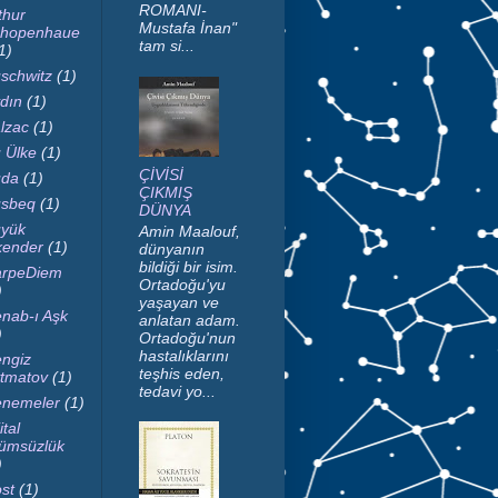
ROMANI-
thur
Mustafa İnan"
hopenhaue
tam si...
1)
schwitz
(1)
dın
(1)
lzac
(1)
 Ülke
(1)
ÇİVİSİ
da
(1)
ÇIKMIŞ
sbeq
(1)
DÜNYA
yük
Amin Maalouf,
kender
(1)
dünyanın
bildiği bir isim.
rpeDiem
Ortadoğu'yu
)
yaşayan ve
nab-ı Aşk
anlatan adam.
)
Ortadoğu'nun
hastalıklarını
ngiz
teşhis eden,
tmatov
(1)
tedavi yo...
nemeler
(1)
ital
ümsüzlük
)
st
(1)