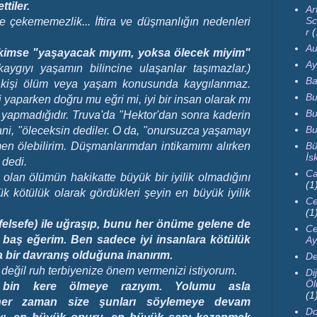
tiler.
Ar
Sc
e çekememezlik... İftira ve düşmanlığın nedenleri
r
(
Au
r kimse "yaşayacak mıyım, yoksa ölecek miyim"
Ay
ygıyı yaşamın bilincine ulaşanlar taşımazlar.)
Ba
an kişi ölüm veya yaşam konusunda kaygılanmaz.
Bu
 yaparken doğru mu eğri mi, iyi bir insan olarak mı
Bu
p yapmadığıdır. Truva'da "Hektor'dan sonra kaderin
Bu
Yani, "öleceksin dediler. O da, "onursuzca yaşamayı
Bü
 ölebilirim. Düşmanlarımdan intikamımı alırken
İs
 dedi.
Ca
 olan ölümün hakikatte büyük bir iyilik olmadığını
(1
ük kötülük olarak gördükleri şeyin en büyük iyilik
Ce
(1
lsefe) ile uğraşıp, bunu her önüme gelene de
Ce
 baş eğerim.
Ben sadece iyi insanlara kötülük
Ay
bir davranış olduğuna inanırım.
De
değil ruh terbiyenize önem vermenizi istiyorum.
Dij
Öl
 bin kere ölmeye razıyım. Yolumu asla
(1
her zaman size şunları söylemeye devam
Do