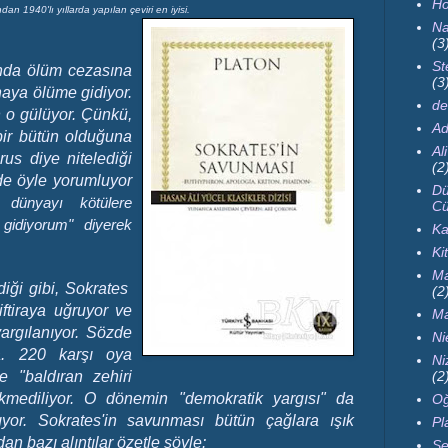
Ho
an 1940'lı yıllarda yapılan çeviri en iyisi.
Na
(3
St
ında ölüm cezasına
(3
naya ölüme gidiyor.
de
n o gülüyor. Çünkü,
Ad
bir bütün olduğuna
Al
us diye nitelediği
(2
de öyle yorumluyor
Dü
a,
dünyayı kötülere
Cü
gidiyorum" diyerek
Ka
Ki
Ma
diği gibi, Sokrates
(2
ftiraya uğruyor ve
Ma
yargılanıyor. Sözde
Ni
nda. 220 karşı oya
Ni
(2
e "baldıran zehiri
kmediliyor. O dönemin "demokratik yargısı" da
Oğ
rşılıyor. Sokrates'in savunması bütün çağlara ışık
Pl
an bazı alıntılar özetle şöyle:
Se