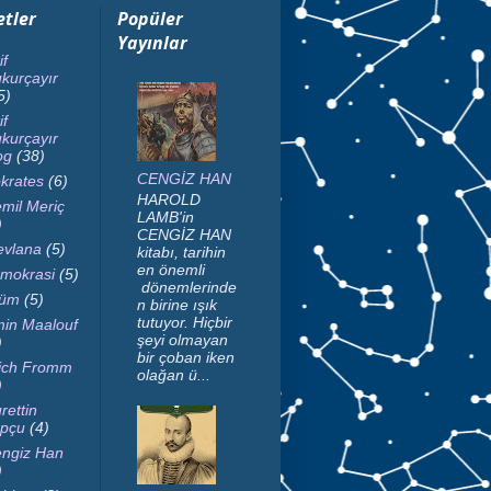
etler
Popüler
Yayınlar
if
kurçayır
5)
if
kurçayır
og
(38)
CENGİZ HAN
krates
(6)
HAROLD
mil Meriç
LAMB'in
)
CENGİZ HAN
vlana
(5)
kitabı, tarihin
en önemli
mokrasi
(5)
dönemlerinde
lüm
(5)
n birine ışık
tutuyor. Hiçbir
in Maalouf
şeyi olmayan
)
bir çoban iken
ich Fromm
olağan ü...
)
rettin
pçu
(4)
ngiz Han
)