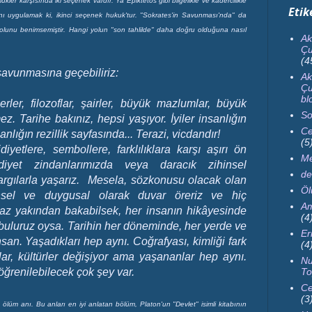
ükler karşısında iki seçenek vardır: Ya Epiktetos gibi bilgelikle ve kadercilikle
Etik
nı uygulamak ki, ikinci seçenek hukuk'tur. "Sokrates'in Savunması'nda" da
yolunu benimsemiştir. Hangi yolun "son tahlilde" daha doğru olduğuna nasıl
Ak
Çu
(4
 savunmasına geçebiliriz:
Ak
Çu
bl
ler, filozoflar, şairler, büyük mazlumlar, büyük
So
mez. Tarihe bakınız, hepsi yaşıyor. İyiler insanlığın
Ce
nlığın rezillik sayfasında... Terazi, vicdandır!
(5
iyetlere, sembollere, farklılıklara karşı aşırı ön
Me
diyet zindanlarımızda veya daracık zihinsel
de
argılarla yaşarız. Mesela, sözkonusu olacak olan
Ö
nsel ve duygusal olarak duvar öreriz ve hiç
Am
Biraz yakından bakabilsek,
her insanın hikâyesinde
(4
buluruz oysa. T
arihin her döneminde, her yerde ve
Er
san. Yaşadıkları hep aynı. Coğrafyası, kimliği fark
(4
rklar, kültürler değişiyor ama yaşananlar hep aynı.
Nu
To
ğrenilebilecek çok şey var.
Ce
(3
lüm anı. Bu anları en iyi anlatan bölüm, Platon'un "Devlet" isimli kitabının