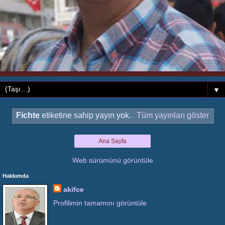
▼
Fichte
etiketine sahip yayın yok.
Tüm yayınları göster
Ana Sayfa
Web sürümünü görüntüle
Hakkımda
akifce
Profilimin tamamını görüntüle